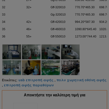
32
32»
Gff-320010
770.70*465.30
698.70
33
Gg-320010
770.70*465.30
698.70
34
42»
Gff-420010
994.20*587.30
934.20
35
46»
Gff-460010
1090.80*645.40
1020.8
36
55»
Gff-550010
1273.00*744.40
1213.6
usb επιτροπή αφής
πολυ χωρητική οθόνη αφής
Ετικέττες:
,
επιτροπή αφής παραθύρων
,
Αποκτήστε την καλύτερη τιμή για