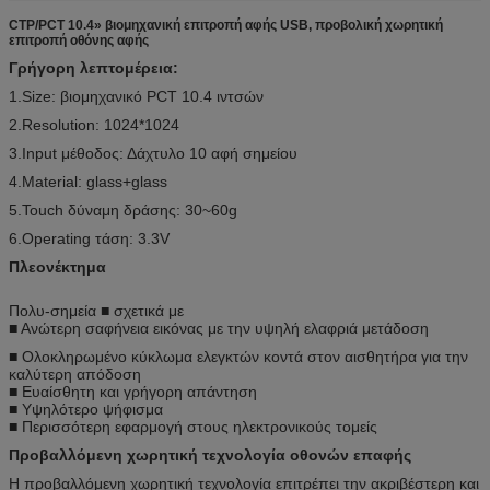
CTP/PCT 10.4» βιομηχανική επιτροπή αφής USB, προβολική χωρητική
επιτροπή οθόνης αφής
Γρήγορη λεπτομέρεια:
1.Size: βιομηχανικό PCT 10.4 ιντσών
2.Resolution:
1024*1024
3.Input μέθοδος: Δάχτυλο 10 αφή σημείου
4.Material: glass+glass
5.Touch δύναμη δράσης: 30~60g
6.Operating τάση: 3.3V
Πλεονέκτημα
Πολυ-σημεία ■ σχετικά με
■ Ανώτερη σαφήνεια εικόνας με την υψηλή ελαφριά μετάδοση
■ Ολοκληρωμένο κύκλωμα ελεγκτών κοντά στον αισθητήρα για την
καλύτερη απόδοση
■ Ευαίσθητη και γρήγορη απάντηση
■ Υψηλότερο ψήφισμα
■ Περισσότερη εφαρμογή στους ηλεκτρονικούς τομείς
Προβαλλόμενη χωρητική τεχνολογία οθονών επαφής
Η προβαλλόμενη χωρητική τεχνολογία επιτρέπει την ακριβέστερη και