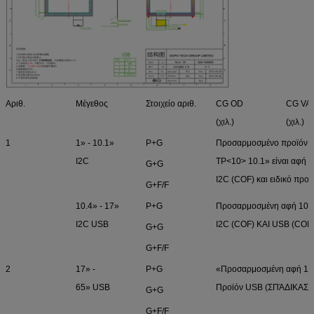
Αριθ.
Μέγεθος
Στοιχείο αριθ.
CG OD
CG VA
(χιλ.)
(χιλ.)
1
1» - 10.1»
P+G
Προσαρμοσμένο προϊόν
I2C
TP<10> 10.1» είναι αφή 
G+G
I2C (COF) και ειδικό προ
G+F/F
10.4» - 17»
P+G
Προσαρμοσμένη αφή 10-σ
I2C USB
I2C (COF) ΚΑΙ USB (COF
G+G
G+F/F
2
17» -
P+G
«Προσαρμοσμένη αφή 10-
65» USB
Προϊόν USB (ΣΠΆΔΙΚΑΣ)
G+G
G+F/F