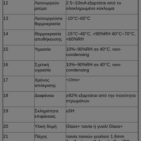
12
Λειτουργούν
2.5~10mA εξαρτάται από το
ρεύμα
ολοκληρωμένο κύκλωμα
13
Λειτουργούσα
-10°C~60°C
θερμοκρασία
14
Θερμοκρασία
-15°C~40°C, <90%RH 40°C~70°C,
αποθήκευσης
<60%RH
15
Υγρασία
10%~90%RH σε 40°C, non-
condensing
16
Σχετική
10%~90%RH σε 40°C, non-
υγρασία
condensing
17
Χρόνος
<10ms>
απόκρισης
18
Διαφάνεια
≥82% εξαρτάται από την ποσότητα
στρωμάτων
19
Σκληρότητα
≥5H
επιφάνειας
20
Υλική δομή
Glass+ ταινία ή γυαλί Glass+
21
Πάχος
ταινία ταινιών γυαλιού 1.6mm