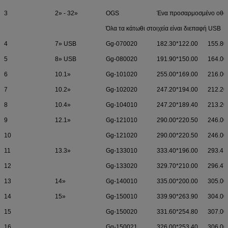
3
2» - 32»
OGS
Ένα προσαρμοσμένο οθόν
Όλα τα κάτωθι στοιχεία είναι διεπαφή USB
4
7» USB
Gg-070020
182.30*122.00
155.80
5
8» USB
Gg-080020
191.90*150.00
164.00
6
10.1»
Gg-101020
255.00*169.00
216.00
7
10.2»
Gg-102020
247.20*194.00
212.20
8
10.4»
Gg-104010
247.20*189.40
213.20
9
12.1»
Gg-121010
290.00*220.50
246.00
10
Gg-121020
290.00*220.50
246.00
11
13.3»
Gg-133010
333.40*196.00
293.4.
12
Gg-133020
329.70*210.00
296.47
13
14»
Gg-140010
335.00*200.00
305.00
14
15»
Gg-150010
339.90*263.90
304.00
15
Gg-150020
331.60*254.80
307.00
16
Gg-150021
326.00*253.40
306.00