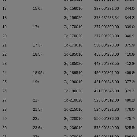
17
15.6»
Gg-156010
387.00*231.00
344.00
18
Gg-156020
373.63*233.34
344.23
19
17»
Gg-170010
377.00*309.00
339.00
20
Gg-170020
377.00*298.00
340.92
21
17.3»
Gg-173010
550.00*278.00
375.90
22
18.5»
Gg-185010
458.00*283.00
410.80
23
Gg-185020
443.90*273.55
412.80
24
18.95»
Gg-189510
450.80*301.00
409.80
25
19»
Gg-190010
421.00*346.00
377.30
26
Gg-190020
421.00*346.00
379.32
27
21»
Gg-210020
525.00*312.00
480.20
28
21.5»
Gg-215010
524.00*321.80
478.00
29
22»
Gg-220010
550.00*376.00
475.70
30
23.6»
Gg-236010
573.00*349.00
525.50
31
27»
Gg-270010
658.00*416.00
598.00