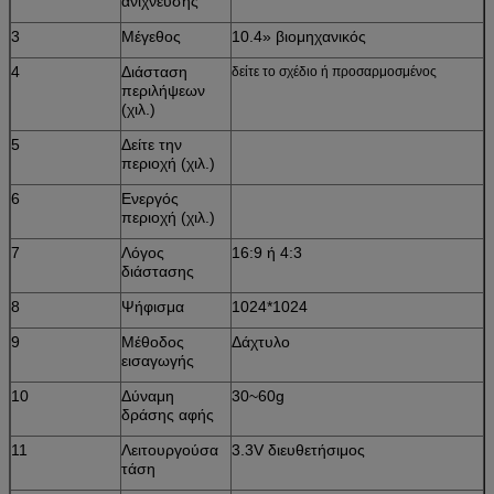
ανίχνευσης
3
Μέγεθος
10.4» βιομηχανικός
4
Διάσταση
δείτε το σχέδιο ή προσαρμοσμένος
περιλήψεων
(χιλ.)
5
Δείτε την
περιοχή (χιλ.)
6
Ενεργός
περιοχή (χιλ.)
7
Λόγος
16:9 ή 4:3
διάστασης
8
Ψήφισμα
1024*1024
9
Μέθοδος
Δάχτυλο
εισαγωγής
10
Δύναμη
30~60g
δράσης αφής
11
Λειτουργούσα
3.3V διευθετήσιμος
τάση