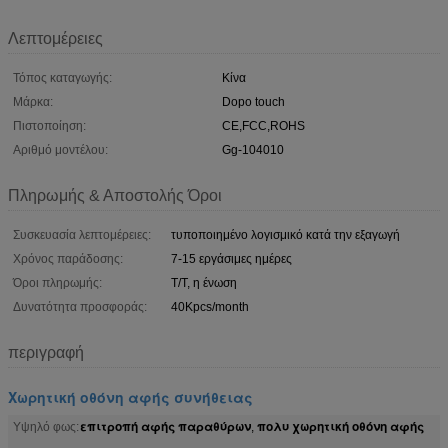
Λεπτομέρειες
Τόπος καταγωγής:
Κίνα
Μάρκα:
Dopo touch
Πιστοποίηση:
CE,FCC,ROHS
Αριθμό μοντέλου:
Gg-104010
Πληρωμής & Αποστολής Όροι
Συσκευασία λεπτομέρειες:
τυποποιημένο λογισμικό κατά την εξαγωγή
Χρόνος παράδοσης:
7-15 εργάσιμες ημέρες
Όροι πληρωμής:
T/T, η ένωση
Δυνατότητα προσφοράς:
40Kpcs/month
περιγραφή
Χωρητική οθόνη αφής συνήθειας
επιτροπή αφής παραθύρων
πολυ χωρητική οθόνη αφής
Υψηλό φως:
,