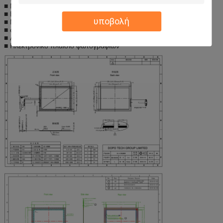
■ Ναυσιπλοΐα αυτοκινήτων (ΠΣΤ)
■ EBook
υποβολή
■ ΜΕΣΟΣ (PC ταμπλετών)
■ συσκευή παιχνιδιών
■ ATM
■ Ηλεκτρονικό πλαίσιο φωτογραφιών