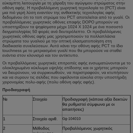
εύκαμπτη λειτουργία με τη χάραξη του αγώγιμου στρώματος στην
οθόνη αφής. Η προβαλλόμενη χωρητική τεχνολογία το (PCT) είναι
μια πιό γερή λύση εναντίον της ανθεκτικής τεχνολογίας αφής
δεδομένου ότι το τοπ στρώμα του PCT αποτελείται από το γυαλί. Οι
προβαλλόμενες χωρητικές οθόνες επαφής DOPO μπορούν να
υποστηρίξουν τα ψηφίσματα μέχρι 1024 X 1024 με ένα ποσοστό
δειγματοληψίας 50 φορές ανά δευτερόλεπτο. Οι προβαλλόμενες
χωρητικές οθόνες αφής μας χρησιμοποιούν τα πολλαπλάσια
στρώματα του γυαλιού με την οπτική ελασματοποίηση στη
διαδικασία συνελεύσεων. Αυτό κάνει την οθόνη αφής PCT το ίδιο
touchness με το μετριασμένο γυαλί που θα μπορούσε να σταθεί
ενάντια στον κλονισμό και τον αντίκτυπο.
Οι προβαλλόμενες χωρητικές επιτροπές αφής ενσωματώνονται με το
ολοκληρωμένο κύκλωμα υψηλής επίδοσης και οι χρήστες μπορούν
να διευρύνουν, να συρρικνωθούν, να περιστραφούν, να κτυπήσουν
και να συρουν τις σελίδες που οφείλονται εύκολα στην υποστήριξη
χειρονομίας πολυ-αφής (πολυ οθόνη αφής αφής).
Προδιαγραφή
№
Στοιχείο
Προδιαγραφή (κάποια αξία δεικτών
θα ρυθμιστεί σύμφωνα με οι
απαιτήσεις)
1
Στοιχείο αριθ.
Gg-104010
2
Μέθοδος
Προβαλλόμενος χωρητικός