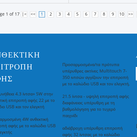
ge 1 of 17
|<
<<
1
2
3
4
5
6
7
8
9
10
>>
ΝΘΕΚΤΙΚΉ
Προσαρμοσμένα/τα πρότυπα
ΙΤΡΟΠΉ
υπέρυθρες ακτίνες Multitouch 7-
ΦΉΣ
350 ιντσών αγγίζουν την επιτροπή
με το καλώδιο USB και τον ελεγκτή,
νήθεια 4.3 ίντσα» 5W στην
21.5 ίντσα - υψηλή επιτροπή αφής
τική επιτροπή αφής 22 με το
διαφάνειας υπέρυθρη με τη
ιο USB και τον ελεγκτή
βαθμολόγηση για το τυχερό
παιχνίδι
αρμοσμένη 4W ανθεκτική
οπή αφής με το καλώδιο USB
αδιάβροχη υπέρυθρη επιτροπή
λεγκτής
αφής 32 ίντσας με το καλώδιο