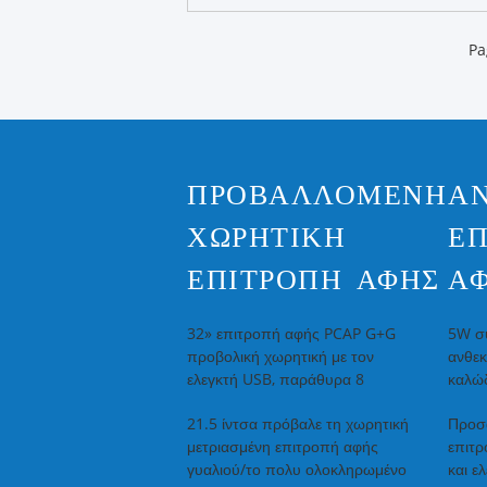
Pa
ΠΡΟΒΑΛΛΌΜΕΝΗ
Α
ΧΩΡΗΤΙΚΉ
ΕΠ
ΕΠΙΤΡΟΠΉ ΑΦΉΣ
Α
32» επιτροπή αφής PCAP G+G
5W συ
προβολική χωρητική με τον
ανθεκ
ελεγκτή USB, παράθυρα 8
καλώδ
21.5 ίντσα πρόβαλε τη χωρητική
Προσ
μετριασμένη επιτροπή αφής
επιτρ
γυαλιού/το πολυ ολοκληρωμένο
και ε