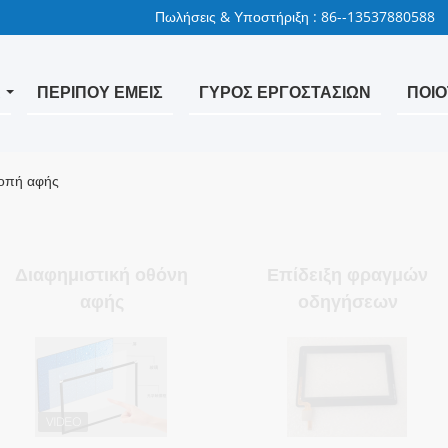
Πωλήσεις & Υποστήριξη :
86--13537880588
Α
ΠΕΡΊΠΟΥ ΕΜΕΊΣ
ΓΎΡΟΣ ΕΡΓΟΣΤΑΣΊΩΝ
ΠΟΙΟ
ροπή αφής
Διαφημιστική οθόνη
Επίδειξη φραγμών
αφής
οδηγήσεων