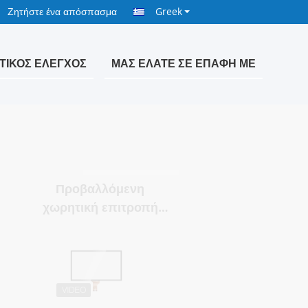
Ζητήστε ένα απόσπασμα
Greek
ΤΙΚΌΣ ΈΛΕΓΧΟΣ
ΜΑΣ ΕΛΆΤΕ ΣΕ ΕΠΑΦΉ ΜΕ
Προβαλλόμενη
χωρητική επιτροπή
αφής