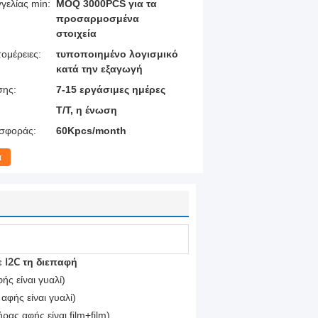
γελίας min:
MOQ 3000PCS για τα
προσαρμοσμένα
στοιχεία
ομέρειες:
τυποποιημένο λογισμικό
κατά την εξαγωγή
σης:
7-15 εργάσιμες ημέρες
T/T, η ένωση
σφοράς:
60Kpcs/month
α
 I2C τη διεπαφή
ς είναι γυαλί)
φής είναι γυαλί)
ας αφής είναι film+film)