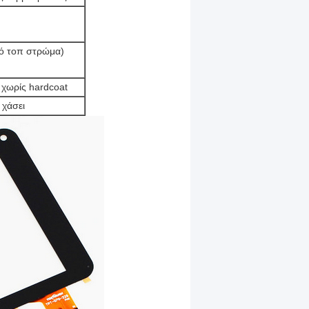
ό τοπ στρώμα)
 χωρίς hardcoat
 χάσει