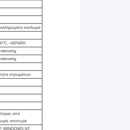
ολοκληρωμένο κύκλωμα
70°C, <60%RH
ndensing
ndensing
ότητα στρωμάτων
ότερες από
χωρίς αποτυχία
P, WINDOWS NT,