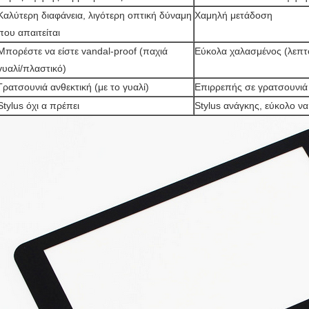
Καλύτερη διαφάνεια, λιγότερη οπτική δύναμη
Χαμηλή μετάδοση
που απαιτείται
Μπορέστε να είστε vandal-proof (παχιά
Εύκολα χαλασμένος (λεπτ
γυαλί/πλαστικό)
Γρατσουνιά ανθεκτική (με το γυαλί)
Επιρρεπής σε γρατσουνιά
Stylus όχι α πρέπει
Stylus ανάγκης, εύκολο να