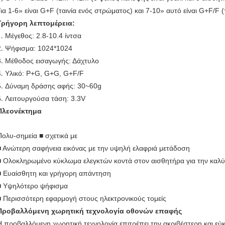
Για 1-6» είναι G+F (ταινία ενός στρώματος) και 7-10» αυτό είναι G+F/F 
Γρήγορη λεπτομέρεια:
1.
Μέγεθος:
2.8-10.4
ίντσα
2.
Ψήφισμα:
1024*1024
3.
Μέθοδος εισαγωγής: Δάχτυλο
4.
Υλικό: P+G, G+G, G+F/F
5.
Δύναμη δράσης αφής: 30~60g
6.
Λειτουργούσα τάση: 3.3V
Πλεονέκτημα
Πολυ-σημεία ■ σχετικά με
■ Ανώτερη σαφήνεια εικόνας με την υψηλή ελαφριά μετάδοση
■ Ολοκληρωμένο κύκλωμα ελεγκτών κοντά στον αισθητήρα για την καλ
■ Ευαίσθητη και γρήγορη απάντηση
■ Υψηλότερο ψήφισμα
■ Περισσότερη εφαρμογή στους ηλεκτρονικούς τομείς
Προβαλλόμενη χωρητική τεχνολογία οθονών επαφής
Η προβαλλόμενη χωρητική τεχνολογία επιτρέπει την ακριβέστερη και εύκ