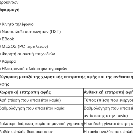
προϊόντων.
Εφαρμογή
■ Κινητό τηλέφωνο
■ Ναυσιπλοΐα αυτοκινήτων (ΠΣΤ)
■ EBook
■ ΜΕΣΟΣ (PC ταμπλετών)
■ Φορητή συσκευή παιχνιδιών
■ Κάμερα
■ Ηλεκτρονικό πλαίσιο φωτογραφιών
Σύγκριση μεταξύ της χωρητικής επιτροπής αφής και της ανθεκτικ
αφής
Χωρητική επιτροπή αφής
Ανθεκτική επιτροπή αφ
Αφή (πίεση που απαιτείται καμία)
Τύπος (πίεση που ενεργοπ
Βαθμολόγηση που απαιτείται καμία
Βαθμολόγηση που απαιτείτ
αντίστασης στην ταινία)
Καλύτερη διάρκεια, καμία σημαντική γήρανση
Η επίδειξη γίνεται άσπρη 
Λαβές υψηλής θερμοκρασίας
Η ταινία αναλύει σε υψηλ