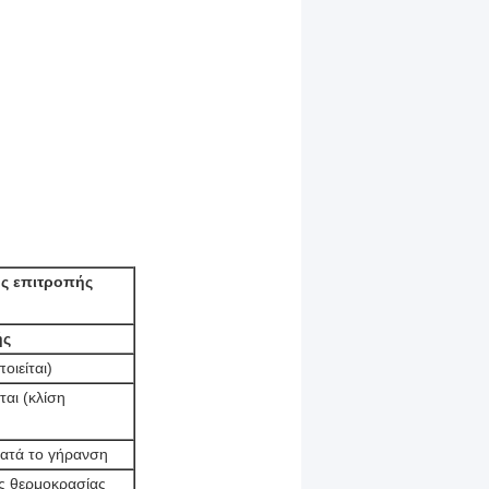
ής επιτροπής
ής
οιείται)
αι (κλίση
κατά το γήρανση
ής θερμοκρασίας