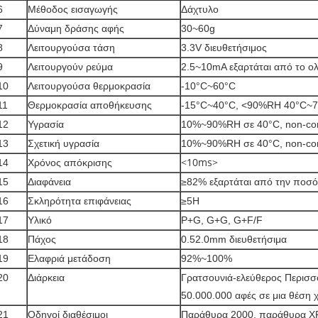
6
Μέθοδος εισαγωγής
Δάχτυλο
7
Δύναμη δράσης αφής
30~60g
8
Λειτουργούσα τάση
3.3V διευθετήσιμος
9
Λειτουργούν ρεύμα
2.5~10mA εξαρτάται από το 
10
Λειτουργούσα θερμοκρασία
-10°C~60°C
11
Θερμοκρασία αποθήκευσης
-15°C~40°C, <90%RH 40°C~
12
Υγρασία
10%~90%RH σε 40°C, non-co
13
Σχετική υγρασία
10%~90%RH σε 40°C, non-co
14
Χρόνος απόκρισης
<10ms>
15
Διαφάνεια
≥82% εξαρτάται από την ποσ
16
Σκληρότητα επιφάνειας
≥5H
17
Υλικό
P+G, G+G, G+F/F
18
Πάχος
0.52.0mm διευθετήσιμα
19
Ελαφριά μετάδοση
92%~100%
20
Διάρκεια
Γρατσουνιά-ελεύθερος Περισσ
50.000.000 αφές σε μια θέση 
21
Οδηγοί διαθέσιμοι
Παράθυρα 2000, παράθυρα X