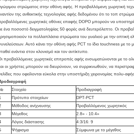
αγώγιμου στρώματος στην οθόνη αφής. Η προβαλλόμενη χωρητική τεχνολ
εναντίον της ανθεκτικής τεχνολογίας αφής δεδομένου ότι το τοπ στρώμα
προβαλλόμενες χωρητικές οθόνες επαφής DOPO μπορούν να υποστηρίξ
με ένα ποσοστό δειγματοληψίας 50 φορές ανά δευτερόλεπτο. Οι προβα
χρησιμοποιούν τα πολλαπλάσια στρώματα του γυαλιού με την οπτική ε
συνελεύσεων. Αυτό κάνει την οθόνη αφής PCT το ίδιο touchness με το
σταθεί ενάντια στον κλονισμό και τον αντίκτυπο.
Οι προβαλλόμενες χωρητικές επιτροπές αφής ενσωματώνονται με το 
και οι χρήστες μπορούν να διευρύνουν, να συρρικνωθούν, να περιστραφ
σελίδες που οφείλονται εύκολα στην υποστήριξη χειρονομίας πολυ-αφή
Προδιαγραφή
№
Στοιχείο
Προδιαγραφή
1
Πρότυπο στοιχείων
DPT-PCT
2
Μέθοδος ανίχνευσης
Προβαλλόμενος χωρητικός
3
Μέγεθος
2.8» - 10.4»
4
Λόγος διάστασης
4:3/16: 9
5
Ψήφισμα
Σύμφωνα με το μέγεθος