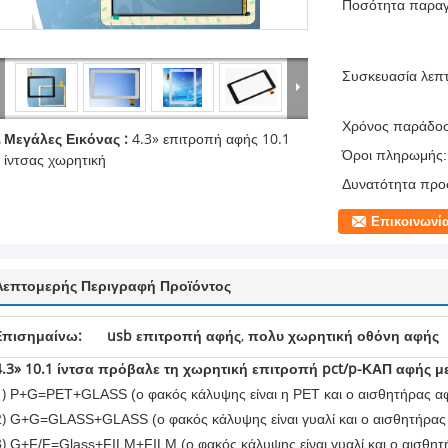
Ποσότητα παραγ
Συσκευασία λεπτ
Χρόνος παράδο
Μεγάλες Εικόνας :
4.3» επιτροπή αφής 10.1
Όροι πληρωμής:
ίντσας χωρητική
Δυνατότητα προ
Επικοινωνί
Λεπτομερής Περιγραφή Προϊόντος
Επισημαίνω:
usb επιτροπή αφής
,
πολυ χωρητική οθόνη αφής
4.3» 10.1 ίντσα πρόβαλε τη χωρητική επιτροπή pct/p-ΚΑΠ αφής με
1)
P+G=PET+GLASS (ο φακός κάλυψης είναι η PET και ο αισθητήρας αφή
2)
G+G=GLASS+GLASS (ο φακός κάλυψης είναι γυαλί και ο αισθητήρας α
3)
G+F/F=Glass+FILM+FILM (ο φακός κάλυψης είναι γυαλί και ο αισθητήρ