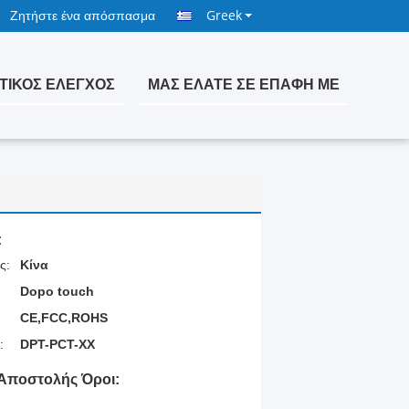
Ζητήστε ένα απόσπασμα
Greek
ΤΙΚΌΣ ΈΛΕΓΧΟΣ
ΜΑΣ ΕΛΆΤΕ ΣΕ ΕΠΑΦΉ ΜΕ
:
ς:
Κίνα
Dopo touch
CE,FCC,ROHS
:
DPT-PCT-ΧΧ
Αποστολής Όροι: