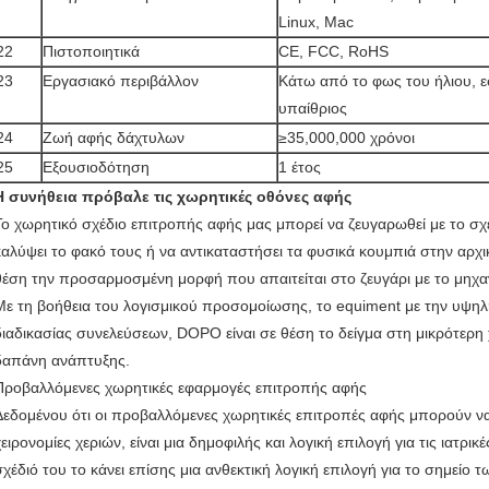
Linux, Mac
22
Πιστοποιητικά
CE, FCC, RoHS
23
Εργασιακό περιβάλλον
Κάτω από το φως του ήλιου, ε
υπαίθριος
24
Ζωή αφής δάχτυλων
≥35,000,000 χρόνοι
25
Εξουσιοδότηση
1 έτος
Η συνήθεια πρόβαλε τις χωρητικές οθόνες αφής
Το χωρητικό σχέδιο επιτροπής αφής μας μπορεί να ζευγαρωθεί με το σχέ
καλύψει το φακό τους ή να αντικαταστήσει τα φυσικά κουμπιά στην αρχι
θέση την προσαρμοσμένη μορφή που απαιτείται στο ζευγάρι με το μηχαν
Με τη βοήθεια του λογισμικού προσομοίωσης, το equiment με την υψηλ
διαδικασίας συνελεύσεων, DOPO είναι σε θέση το δείγμα στη μικρότερη 
δαπάνη ανάπτυξης.
Προβαλλόμενες χωρητικές εφαρμογές επιτροπής αφής
Δεδομένου ότι οι προβαλλόμενες χωρητικές επιτροπές αφής μπορούν να
χειρονομίες χεριών, είναι μια δημοφιλής και λογική επιλογή για τις ιατρικ
σχέδιό του το κάνει επίσης μια ανθεκτική λογική επιλογή για το σημεί