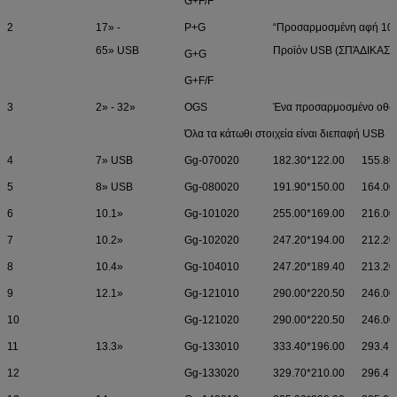
G+F/F
2
17» -
P+G
“Προσαρμοσμένη αφή 10-
65» USB
Προϊόν USB (ΣΠΆΔΙΚΑΣ)
G+G
G+F/F
3
2» - 32»
OGS
Ένα προσαρμοσμένο οθόν
Όλα τα κάτωθι στοιχεία είναι διεπαφή USB
4
7» USB
Gg-070020
182.30*122.00
155.80
5
8» USB
Gg-080020
191.90*150.00
164.00
6
10.1»
Gg-101020
255.00*169.00
216.00
7
10.2»
Gg-102020
247.20*194.00
212.20
8
10.4»
Gg-104010
247.20*189.40
213.20
9
12.1»
Gg-121010
290.00*220.50
246.00
10
Gg-121020
290.00*220.50
246.00
11
13.3»
Gg-133010
333.40*196.00
293.4.
12
Gg-133020
329.70*210.00
296.47