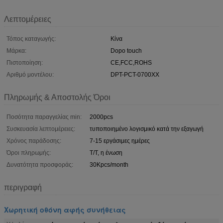
Λεπτομέρειες
Τόπος καταγωγής:
Κίνα
Μάρκα:
Dopo touch
Πιστοποίηση:
CE,FCC,ROHS
Αριθμό μοντέλου:
DPT-PCT-0700XX
Πληρωμής & Αποστολής Όροι
Ποσότητα παραγγελίας min:
2000pcs
Συσκευασία λεπτομέρειες:
τυποποιημένο λογισμικό κατά την εξαγωγή
Χρόνος παράδοσης:
7-15 εργάσιμες ημέρες
Όροι πληρωμής:
T/T, η ένωση
Δυνατότητα προσφοράς:
30Kpcs/month
περιγραφή
Χωρητική οθόνη αφής συνήθειας