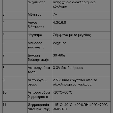
ανίχνευσης
αφής χωρίς ολοκληρωμένο
κύκλωμα
3
Μέγεθος
7»
4
Λόγος
4:3/16:9
διάστασης
5
Ψήφισμα
Σύμφωνα με το μέγεθος
6
Μέθοδος
Δάχτυλο
εισαγωγής
7
Δύναμη
30~60g
δράσης αφής
8
Λειτουργούσα
3.3V διευθετήσιμος
τάση
9
Λειτουργούν
2.5~10mA εξαρτάται από το
ρεύμα
ολοκληρωμένο κύκλωμα
10
Λειτουργούσα
-10°C~60°C
θερμοκρασία
11
Θερμοκρασία
-15°C~40°C, <90%RH 40°C~70°C,
αποθήκευσης
<60%RH