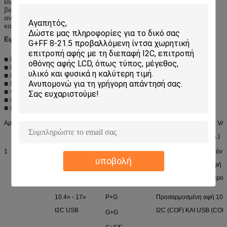
είναι μια δημοφιλής και λογική επιλογή για τις ιατρικές και
βιομηχανικές βιομηχανίες. Το γερό σχέδιό του το κάνει επίσης μια
ανθεκτική λογική επιλογή για το σημείο των πωλήσεων και των
καταναλωτικών προϊόντων.
Εφαρμογή
■ Κινητό τηλέφωνο
■ Ναυσιπλοΐα αυτοκινήτων (ΠΣΤ)
■ EBook
■ ΜΕΣΟΣ (PC ταμπλετών)
■ Φορητή συσκευή παιχνιδιών
■ Κάμερα
■ Ηλεκτρονικό πλαίσιο φωτογραφιών
Αριθ.
Μέγεθος
Στοιχείο αριθ.
CG OD
CG VA
(χιλ.)
(χιλ.)
1
1» - 10,1»
P+G
Προσαρμοσμένο προϊόν
υποβολή
I2C
TP<10> 10,1» είναι αφή 
G+G
I2C (COF) και ειδικό προ
G+F/F
10.4» - 17»
P+G
Προσαρμοσμένη αφή 10-σ
I2C USB
I2C (COF) ΚΑΙ USB (COF
G+G