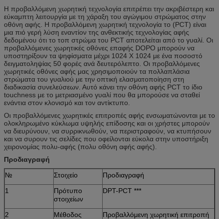
Η προβαλλόμενη χωρητική τεχνολογία επιτρέπει την ακριβέστερη και
εύκαμπτη λειτουργία με τη χάραξη του αγώγιμου στρώματος στην
οθόνη αφής. Η προβαλλόμενη χωρητική τεχνολογία το (PCT) είναι
μια πιό γερή λύση εναντίον της ανθεκτικής τεχνολογίας αφής
δεδομένου ότι το τοπ στρώμα του PCT αποτελείται από το γυαλί. Οι
προβαλλόμενες χωρητικές οθόνες επαφής DOPO μπορούν να
υποστηρίξουν τα ψηφίσματα μέχρι 1024 X 1024 με ένα ποσοστό
δειγματοληψίας 50 φορές ανά δευτερόλεπτο. Οι προβαλλόμενες
χωρητικές οθόνες αφής μας χρησιμοποιούν τα πολλαπλάσια
στρώματα του γυαλιού με την οπτική ελασματοποίηση στη
διαδικασία συνελεύσεων. Αυτό κάνει την οθόνη αφής PCT το ίδιο
touchness με το μετριασμένο γυαλί που θα μπορούσε να σταθεί
ενάντια στον κλονισμό και τον αντίκτυπο.
Οι προβαλλόμενες χωρητικές επιτροπές αφής ενσωματώνονται με το
ολοκληρωμένο κύκλωμα υψηλής επίδοσης και οι χρήστες μπορούν
να διευρύνουν, να συρρικνωθούν, να περιστραφούν, να κτυπήσουν
και να συρουν τις σελίδες που οφείλονται εύκολα στην υποστήριξη
χειρονομίας πολυ-αφής (πολυ οθόνη αφής αφής).
Προδιαγραφή
№
Στοιχείο
Προδιαγραφή
1
Πρότυπο
DPT-PCT ***
στοιχείων
2
Μέθοδος
Προβαλλόμενη χωρητική επιτροπή