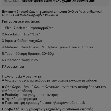
usb επιτροπή αφής
πολυ χωρητική οθόνη αφής
Υψηλό φως:
,
Εύκαμπτα 7» πρόβαλαν τη χωρητική επιτροπή G+G αφής με τη διεπαφή
I2C/USB και το ολοκληρωμένο κύκλωμα
Γρήγορη λεπτομέρεια:
1.Size: 7inch που προσαρμόζεται
2.Resolution: 1024*1024
3.Input μέθοδος: Δάχτυλο
4.Material: Glass+glass, PET+glass, γυαλί + ταινία + ταινία
5.Touch δύναμη δράσης: 30~60g
6.Operating τάση: 3.3V
Πλεονέκτημα
Πολυ-σημεία ■ σχετικά με
■ Ανώτερη σαφήνεια εικόνας με την υψηλή ελαφριά μετάδοση
■ Ολοκληρωμένο κύκλωμα ελεγκτών κοντά στον αισθητήρα για την
καλύτερη απόδοση
■ Ευαίσθητη και γρήγορη απάντηση
■ Υψηλότερο ψήφισμα
■ Περισσότερη εφαρμογή στους ηλεκτρονικούς τομείς
Προβαλλόμενη χωρητική τεχνολογία οθονών επαφής