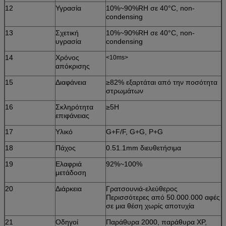
12
Υγρασία
10%~90%RH σε 40°C, non-
condensing
13
Σχετική
10%~90%RH σε 40°C, non-
υγρασία
condensing
14
Χρόνος
<10ms>
απόκρισης
15
Διαφάνεια
≥82% εξαρτάται από την ποσότητα
στρωμάτων
16
Σκληρότητα
≥5H
επιφάνειας
17
Υλικό
G+F/F, G+G, P+G
18
Πάχος
0.51.1mm διευθετήσιμα
19
Ελαφριά
92%~100%
μετάδοση
20
Διάρκεια
Γρατσουνιά-ελεύθερος
Περισσότερες από 50.000.000 αφές
σε μια θέση χωρίς αποτυχία
21
Οδηγοί
Παράθυρα 2000, παράθυρα XP,