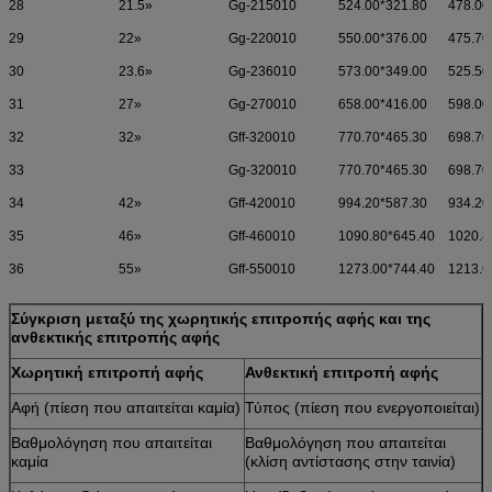
28
21.5»
Gg-215010
524.00*321.80
478.00
29
22»
Gg-220010
550.00*376.00
475.70
30
23.6»
Gg-236010
573.00*349.00
525.50
31
27»
Gg-270010
658.00*416.00
598.00
32
32»
Gff-320010
770.70*465.30
698.70
33
Gg-320010
770.70*465.30
698.70
34
42»
Gff-420010
994.20*587.30
934.20
35
46»
Gff-460010
1090.80*645.40
1020.8
36
55»
Gff-550010
1273.00*744.40
1213.6
Σύγκριση μεταξύ της χωρητικής επιτροπής αφής και της
ανθεκτικής επιτροπής αφής
Χωρητική επιτροπή αφής
Ανθεκτική επιτροπή αφής
Αφή (πίεση που απαιτείται καμία)
Τύπος (πίεση που ενεργοποιείται)
Βαθμολόγηση που απαιτείται
Βαθμολόγηση που απαιτείται
καμία
(κλίση αντίστασης στην ταινία)