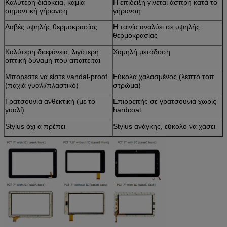
Καλύτερη διάρκεια, καμία
Η επίδειξη γίνεται άσπρη κατά το
σημαντική γήρανση
γήρανση
Λαβές υψηλής θερμοκρασίας
Η ταινία αναλύει σε υψηλής
θερμοκρασίας
Καλύτερη διαφάνεια, λιγότερη
Χαμηλή μετάδοση
οπτική δύναμη που απαιτείται
Μπορέστε να είστε vandal-proof
Εύκολα χαλασμένος (λεπτό τοπ
(παχιά γυαλί/πλαστικό)
στρώμα)
Γρατσουνιά ανθεκτική (με το
Επιρρεπής σε γρατσουνιά χωρίς
γυαλί)
hardcoat
Stylus όχι α πρέπει
Stylus ανάγκης, εύκολο να χάσει