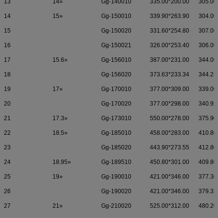
13
14»
Gg-140010
335.00*200.00
305.00
14
15»
Gg-150010
339.90*263.90
304.00
15
Gg-150020
331.60*254.80
307.00
16
Gg-150021
326.00*253.40
306.00
17
15.6»
Gg-156010
387.00*231.00
344.00
18
Gg-156020
373.63*233.34
344.23
19
17»
Gg-170010
377.00*309.00
339.00
20
Gg-170020
377.00*298.00
340.92
21
17.3»
Gg-173010
550.00*278.00
375.90
22
18.5»
Gg-185010
458.00*283.00
410.80
23
Gg-185020
443.90*273.55
412.80
24
18.95»
Gg-189510
450.80*301.00
409.80
25
19»
Gg-190010
421.00*346.00
377.30
26
Gg-190020
421.00*346.00
379.32
27
21»
Gg-210020
525.00*312.00
480.20