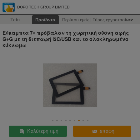
DOPO TECH GROUP LIMITED
Σπίτι
Προϊόντα
Περίπου εμείς
Γύρος εργοστασίων
>>
Εύκαμπτα 7» πρόβαλαν τη χωρητική οθόνη αφής
G+G με τη διεπαφή I2C/USB και το ολοκληρωμένο
κύκλωμα
Καλύτερη τιμή
επαφή