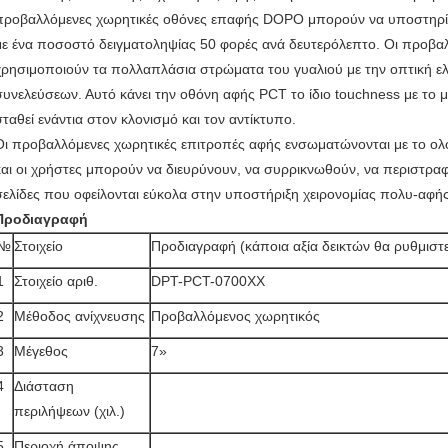
προβαλλόμενες χωρητικές οθόνες επαφής DOPO μπορούν να υποστηρίξ
με ένα ποσοστό δειγματοληψίας 50 φορές ανά δευτερόλεπτο. Οι προβα
χρησιμοποιούν τα πολλαπλάσια στρώματα του γυαλιού με την οπτική ε
συνελεύσεων. Αυτό κάνει την οθόνη αφής PCT το ίδιο touchness με το
σταθεί ενάντια στον κλονισμό και τον αντίκτυπο.
Οι προβαλλόμενες χωρητικές επιτροπές αφής ενσωματώνονται με το 
και οι χρήστες μπορούν να διευρύνουν, να συρρικνωθούν, να περιστραφ
σελίδες που οφείλονται εύκολα στην υποστήριξη χειρονομίας πολυ-αφή
Προδιαγραφή
№
Στοιχείο
Προδιαγραφή (κάποια αξία δεικτών θα ρυθμιστε
1
Στοιχείο αριθ.
DPT-PCT-0700XX
2
Μέθοδος ανίχνευσης
Προβαλλόμενος χωρητικός
3
Μέγεθος
7»
4
Διάσταση
περιλήψεων (χιλ.)
5
Περιοχή άποψης