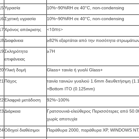
15
Υγρασία
10%~90%RH σε 40°C, non-condensing
16
Σχετική υγρασία
10%~90%RH σε 40°C, non-condensing
17
Χρόνος απόκρισης
<10ms>
18
Διαφάνεια
≥82% εξαρτάται από την ποσότητα στρωμάτω
19
Σκληρότητα
≥7H
επιφάνειας
20
Υλική δομή
Glass+ ταινία ή γυαλί Glass+
21
Πάχος
ταινία ταινιών γυαλιού 1.6mm διευθετήσιμη (
+Bottom ITO (0.125mm)
22
Ελαφριά μετάδοση
92%~100%
23
Διάρκεια
Γρατσουνιά-ελεύθερος Περισσότερες από 50.0
χωρίς αποτυχία
24
Οδηγοί διαθέσιμοι
Παράθυρα 2000, παράθυρα XP, WINDOWS NT,