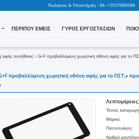
Πωλήσεις & Υποστήριξη :
86--13537880588
Α
ΠΕΡΊΠΟΥ ΕΜΕΊΣ
ΓΎΡΟΣ ΕΡΓΟΣΤΑΣΊΩΝ
ΠΟΙΟ
η αφής συνήθειας
G+F προβαλλόμενη χωρητική οθόνη αφής για το Π
G+F προβαλλόμενη χωρητική οθόνη αφής για το ΠΣΤ,» πρ
7
Λεπτομέρειες
Τόπος καταγωγή
Μάρκα:
Πιστοποίηση:
Αριθμό μοντέλου