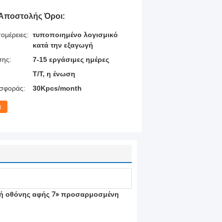
Αποστολής Όροι:
ομέρειες:
τυποποιημένο λογισμικό
κατά την εξαγωγή
σης:
7-15 εργάσιμες ημέρες
T/T, η ένωση
σφοράς:
30Kpcs/month
α
πή οθόνης αφής 7» προσαρμοσμένη