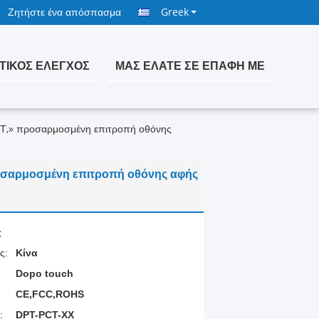
Ζητήστε ένα απόσπασμα
Greek
ΤΙΚΌΣ ΈΛΕΓΧΟΣ
ΜΑΣ ΕΛΆΤΕ ΣΕ ΕΠΑΦΉ ΜΕ
ΣΤ,» προσαρμοσμένη επιτροπή οθόνης
οσαρμοσμένη επιτροπή οθόνης αφής
:
ς:
Κίνα
Dopo touch
CE,FCC,ROHS
:
DPT-PCT-ΧΧ