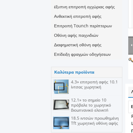
έξυπνη επιτροπή εγχώριας αφής
Ανθεκτική επιτροπή αφής
Επιτροπή Tounch περίπτερων
Οθόνη αφής παιχνιδιών
Διαφημιστική οθόνη αφής
Επίδειξη φραγμών οδηγήσεων
Καλύτερα προϊόντα
4.3» επιτροπή αφής 10.1
ίντσας χωρητική
12.1» το σημείο 10
πρόβαλε το χωρητικό
βιομηχανικό ελεγκτή
pct/p-ΚΑΠ επιτροπής
18.5 ιντσών προωθημένη
αφής
Tft χωρητική οθόνη αφής