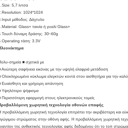
1.Size: 5,7 ίντσα
2.Resolution: 1024*1024
3.Input μέθοδος: Δάχτυλο
4.Material: Glass+ ταινία ή γυαλί Glass+
5.Touch δύναμη δράσης: 30~60g
6.Operating τάση: 3.3V
Πλεονέκτημα
Πολυ-σημεία ■ σχετικά με
■ Ανώτερη σαφήνεια εικόνας με την υψηλή ελαφριά μετάδοση
■ Ολοκληρωμένο κύκλωμα ελεγκτών κοντά στον αισθητήρα για την καλ
■ Ευαίσθητη και γρήγορη απάντηση
■ Υψηλότερο ψήφισμα
■ Περισσότερη εφαρμογή στους ηλεκτρονικούς τομείς
Προβαλλόμενη χωρητική τεχνολογία οθονών επαφής
Η προβαλλόμενη χωρητική τεχνολογία επιτρέπει την ακριβέστερη και εύκ
αγώγιμου στρώματος στην οθόνη αφής. Η προβαλλόμενη χωρητική τεχνολ
εναντίον της ανθεκτικής τεχνολογίας αφής δεδομένου ότι το τοπ στρώμα