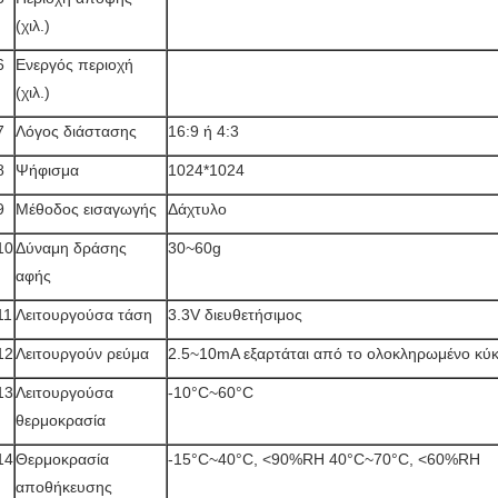
(χιλ.)
6
Ενεργός περιοχή
(χιλ.)
7
Λόγος διάστασης
16:9 ή 4:3
8
Ψήφισμα
1024*1024
9
Μέθοδος εισαγωγής
Δάχτυλο
10
Δύναμη δράσης
30~60g
αφής
11
Λειτουργούσα τάση
3.3V διευθετήσιμος
12
Λειτουργούν ρεύμα
2.5~10mA εξαρτάται από το ολοκληρωμένο κύ
13
Λειτουργούσα
-10°C~60°C
θερμοκρασία
14
Θερμοκρασία
-15°C~40°C, <90%RH 40°C~70°C, <60%RH
αποθήκευσης