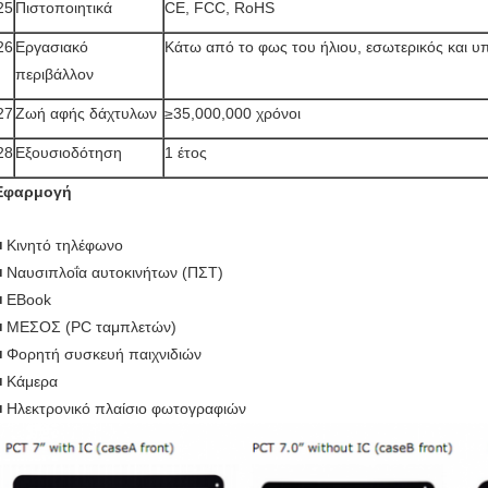
25
Πιστοποιητικά
CE, FCC, RoHS
26
Εργασιακό
Κάτω από το φως του ήλιου, εσωτερικός και υ
περιβάλλον
27
Ζωή αφής δάχτυλων
≥35,000,000 χρόνοι
28
Εξουσιοδότηση
1 έτος
Εφαρμογή
■ Κινητό τηλέφωνο
■ Ναυσιπλοΐα αυτοκινήτων (ΠΣΤ)
■ EBook
■ ΜΕΣΟΣ (PC ταμπλετών)
■ Φορητή συσκευή παιχνιδιών
■ Κάμερα
■ Ηλεκτρονικό πλαίσιο φωτογραφιών