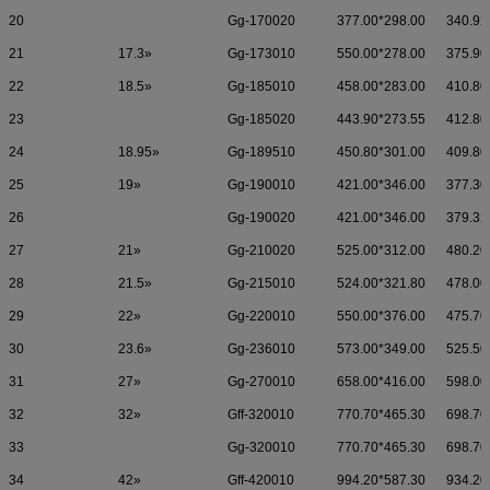
20
Gg-170020
377.00*298.00
340.92
21
17.3»
Gg-173010
550.00*278.00
375.90
22
18.5»
Gg-185010
458.00*283.00
410.80
23
Gg-185020
443.90*273.55
412.80
24
18.95»
Gg-189510
450.80*301.00
409.80
25
19»
Gg-190010
421.00*346.00
377.30
26
Gg-190020
421.00*346.00
379.32
27
21»
Gg-210020
525.00*312.00
480.20
28
21.5»
Gg-215010
524.00*321.80
478.00
29
22»
Gg-220010
550.00*376.00
475.70
30
23.6»
Gg-236010
573.00*349.00
525.50
31
27»
Gg-270010
658.00*416.00
598.00
32
32»
Gff-320010
770.70*465.30
698.70
33
Gg-320010
770.70*465.30
698.70
34
42»
Gff-420010
994.20*587.30
934.20