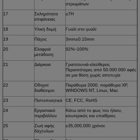
στρωμάτων
17
Σκληρότητα
≥7H
επιφάνειας
18
Υλική δομή
Γυαλί στο γυαλί
19
Πάχος
3mm±0.15mm
20
Ελαφριά
92%~100%
μετάδοση
21
Διάρκεια
Γρατσουνιά-ελεύθερος
Περισσότερες από 50.000.000 αφές
σε μια θέση χωρίς αποτυχία
22
Οδηγοί
Παράθυρα 2000, παράθυρα XP,
διαθέσιμοι
WINDOWS NT, Linux, Mac
23
Πιστοποιητικά
CE, FCC, RoHS
24
Εργασιακό
Κάτω από το φως του ήλιου,
περιβάλλον
εσωτερικός και υπαίθριος
25
Ζωή αφής
≥35,000,000 χρόνοι
δάχτυλων