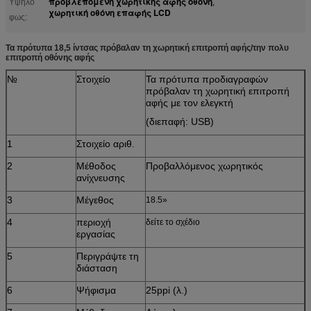
προβλεπόμενη χωρητικής αφής οθόνη
Υψηλό
,
χωρητική οθόνη επαφής LCD
φως:
Τα πρότυπα 18,5 ίντσας πρόβαλαν τη χωρητική επιτροπή αφής/την πολυ
επιτροπή οθόνης αφής
№
Στοιχείο
Τα πρότυπα προδιαγραφών
πρόβαλαν τη χωρητική επιτροπή
αφής με τον ελεγκτή
(διεπαφή: USB)
1
Στοιχείο αριθ.
2
Μέθοδος
Προβαλλόμενος χωρητικός
ανίχνευσης
3
Μέγεθος
18.5»
4
περιοχή
δείτε το σχέδιο
εργασίας
5
Περιγράψτε τη
διάσταση
6
Ψήφισμα
25ppi (λ.)