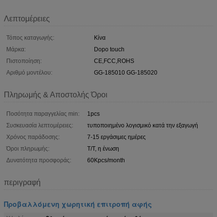
Λεπτομέρειες
Τόπος καταγωγής:
Κίνα
Μάρκα:
Dopo touch
Πιστοποίηση:
CE,FCC,ROHS
Αριθμό μοντέλου:
GG-185010 GG-185020
Πληρωμής & Αποστολής Όροι
Ποσότητα παραγγελίας min:
1pcs
Συσκευασία λεπτομέρειες:
τυποποιημένο λογισμικό κατά την εξαγωγή
Χρόνος παράδοσης:
7-15 εργάσιμες ημέρες
Όροι πληρωμής:
T/T, η ένωση
Δυνατότητα προσφοράς:
60Kpcs/month
περιγραφή
Προβαλλόμενη χωρητική επιτροπή αφής