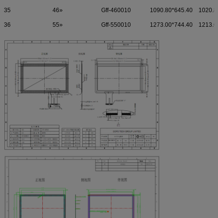
35
46»
Gff-460010
1090.80*645.40
1020.8
36
55»
Gff-550010
1273.00*744.40
1213.6