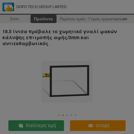
DOPO TECH GROUP LIMITED
Σπίτι
Προϊόντα
Περίπου εμείς
Γύρος εργοστασίων
>>
18.5 ίντσα πρόβαλε το χωρητικό γυαλί φακών
κάλυψης επιτροπής αφής/3mm και
αντιεκθαμβωτικός
Καλύτερη τιμή
επαφή