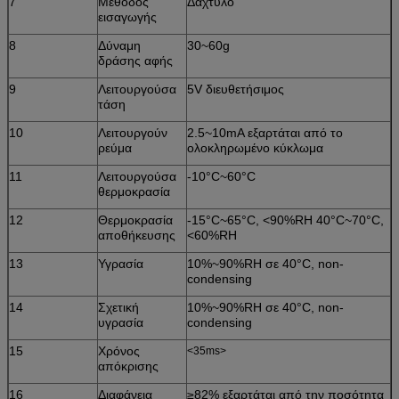
7
Μέθοδος
Δάχτυλο
εισαγωγής
8
Δύναμη
30~60g
δράσης αφής
9
Λειτουργούσα
5V διευθετήσιμος
τάση
10
Λειτουργούν
2.5~10mA εξαρτάται από το
ρεύμα
ολοκληρωμένο κύκλωμα
11
Λειτουργούσα
-10°C~60°C
θερμοκρασία
12
Θερμοκρασία
-15°C~65°C, <90%RH 40°C~70°C,
αποθήκευσης
<60%RH
13
Υγρασία
10%~90%RH σε 40°C, non-
condensing
14
Σχετική
10%~90%RH σε 40°C, non-
υγρασία
condensing
15
Χρόνος
<35ms>
απόκρισης
16
Διαφάνεια
≥82% εξαρτάται από την ποσότητα