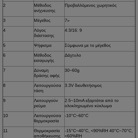
2
Μέθοδος
Προβαλλόμενος χωρητικός
ανίχνευσης
3
Μέγεθος
7»
4
Λόγος
4:3/16: 9
διάστασης
5
Ψήφισμα
Σύμφωνα με το μέγεθος
6
Μέθοδος
Δάχτυλο
εισαγωγής
7
Δύναμη
30~60g
δράσης αφής
8
Λειτουργούσα
3.3V διευθετήσιμος
τάση
9
Λειτουργούν
2.5~10mA εξαρτάται από το
ρεύμα
ολοκληρωμένο κύκλωμα
10
Λειτουργούσα
-10°C~60°C
θερμοκρασία
11
Θερμοκρασία
-15°C~40°C, <90%RH 40°C~70°C,
αποθήκευσης
<60%RH