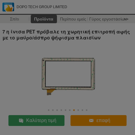
DOPO TECH GROUP LIMITED
Σπίτι
Προϊόντα
Περίπου εμείς
Γύρος εργοστασίων
>>
7 η ίντσα PET πρόβαλε τη χωρητική επιτροπή αφής
με το μαύρο/άσπρο ψήφισμα πλαισίων
Καλύτερη τιμή
επαφή