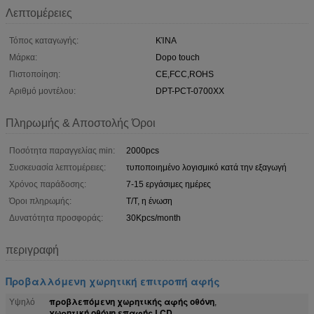
Λεπτομέρειες
Τόπος καταγωγής:
ΚΊΝΑ
Μάρκα:
Dopo touch
Πιστοποίηση:
CE,FCC,ROHS
Αριθμό μοντέλου:
DPT-PCT-0700XX
Πληρωμής & Αποστολής Όροι
Ποσότητα παραγγελίας min:
2000pcs
Συσκευασία λεπτομέρειες:
τυποποιημένο λογισμικό κατά την εξαγωγή
Χρόνος παράδοσης:
7-15 εργάσιμες ημέρες
Όροι πληρωμής:
T/T, η ένωση
Δυνατότητα προσφοράς:
30Kpcs/month
περιγραφή
Προβαλλόμενη χωρητική επιτροπή αφής
προβλεπόμενη χωρητικής αφής οθόνη
Υψηλό
,
χωρητική οθόνη επαφής LCD