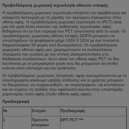
Προβαλλόμενη χωρητική τεχνολογία οθονών επαφής
Η προβαλλόμενη χωρητική τεχνολογία επιτρέπει την ακριβέστερη και
εύκαμπτη λειτουργία με τη χάραξη του αγώγιμου στρώματος στην
οθόνη αφής. Η προβαλλόμενη χωρητική τεχνολογία το (PCT) είναι
μια πιό γερή λύση εναντίον της ανθεκτικής τεχνολογίας αφής
δεδομένου ότι το τοπ στρώμα του PCT αποτελείται από το γυαλί. Οι
προβαλλόμενες χωρητικές οθόνες επαφής DOPO μπορούν να
υποστηρίξουν τα ψηφίσματα μέχρι 1024 X 1024 με ένα ποσοστό
δειγματοληψίας 50 φορές ανά δευτερόλεπτο. Οι προβαλλόμενες
χωρητικές οθόνες αφής μας χρησιμοποιούν τα πολλαπλάσια
στρώματα του γυαλιού με την οπτική ελασματοποίηση στη
διαδικασία συνελεύσεων. Αυτό κάνει την οθόνη αφής PCT το ίδιο
touchness με το μετριασμένο γυαλί που θα μπορούσε να σταθεί
ενάντια στον κλονισμό και τον αντίκτυπο.
Οι προβαλλόμενες χωρητικές επιτροπές αφής ενσωματώνονται με το
ολοκληρωμένο κύκλωμα υψηλής επίδοσης και οι χρήστες μπορούν
να διευρύνουν, να συρρικνωθούν, να περιστραφούν, να κτυπήσουν
και να συρουν τις σελίδες που οφείλονται εύκολα στην υποστήριξη
χειρονομίας πολυ-αφής (πολυ οθόνη αφής αφής).
Προδιαγραφή
№
Στοιχείο
Προδιαγραφή
1
Πρότυπο
DPT-PCT ***
στοιχείων