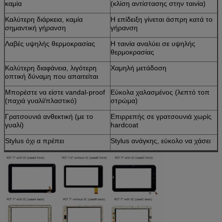
καμία
(κλίση αντίστασης στην ταινία)
Καλύτερη διάρκεια, καμία
Η επίδειξη γίνεται άσπρη κατά το
σημαντική γήρανση
γήρανση
Λαβές υψηλής θερμοκρασίας
Η ταινία αναλύει σε υψηλής
θερμοκρασίας
Καλύτερη διαφάνεια, λιγότερη
Χαμηλή μετάδοση
οπτική δύναμη που απαιτείται
Μπορέστε να είστε vandal-proof
Εύκολα χαλασμένος (λεπτό τοπ
(παχιά γυαλί/πλαστικό)
στρώμα)
Γρατσουνιά ανθεκτική (με το
Επιρρεπής σε γρατσουνιά χωρίς
γυαλί)
hardcoat
Stylus όχι α πρέπει
Stylus ανάγκης, εύκολο να χάσει