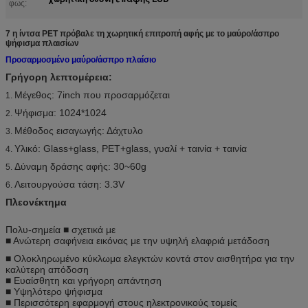
φως:
7 η ίντσα PET πρόβαλε τη χωρητική επιτροπή αφής με το μαύρο/άσπρο
ψήφισμα πλαισίων
Προσαρμοσμένο μαύρο/άσπρο πλαίσιο
Γρήγορη λεπτομέρεια:
Μέγεθος: 7inch που προσαρμόζεται
1.
Ψήφισμα: 1024*1024
2.
Μέθοδος εισαγωγής: Δάχτυλο
3.
Υλικό: Glass+glass, PET+glass, γυαλί + ταινία + ταινία
4.
Δύναμη δράσης αφής: 30~60g
5.
Λειτουργούσα τάση: 3.3V
6.
Πλεονέκτημα
Πολυ-σημεία ■ σχετικά με
■ Ανώτερη σαφήνεια εικόνας με την υψηλή ελαφριά μετάδοση
■ Ολοκληρωμένο κύκλωμα ελεγκτών κοντά στον αισθητήρα για την
καλύτερη απόδοση
■ Ευαίσθητη και γρήγορη απάντηση
■ Υψηλότερο ψήφισμα
■ Περισσότερη εφαρμογή στους ηλεκτρονικούς τομείς