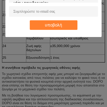
Περισσότερες από 50.000.000 αφές
σε μια θέση χωρίς αποτυχία
21
Οδηγοί
Παράθυρα 2000, παράθυρα XP,
διαθέσιμοι
WINDOWS NT, Linux, Mac
υποβολή
22
Πιστοποιητικά
CE, FCC, RoHS
23
Εργασιακό
Κάτω από το φως του ήλιου,
περιβάλλον
εσωτερικός και υπαίθριος
24
Ζωή αφής
≥35,000,000 χρόνοι
δάχτυλων
25
Εξουσιοδότηση
1 έτος
Η συνήθεια πρόβαλε τις χωρητικές οθόνες αφής
Το χωρητικό σχέδιο επιτροπής αφής μας μπορεί να ζευγαρωθεί με το
σχέδιο κατοικίας από τους πελάτες για να καλύψει το φακό τους ή να
αντικαταστήσει τα φυσικά κουμπιά στην αρχική ενότητά του. DOPO
είναι επίσης σε θέση την προσαρμοσμένη μορφή που απαιτείται στο
ζευγάρι με το μηχανικό σχέδιο του πελάτη.
Με τη βοήθεια του λογισμικού προσομοίωσης, το equiment με την
υψηλή ακρίβεια και την απλούστευση της διαδικασίας συνελεύσεων,
DOPO είναι σε θέση το δείγμα στη μικρότερη χρονική περίοδο και με
τη χαμηλότερη δαπάνη ανάπτυξης.