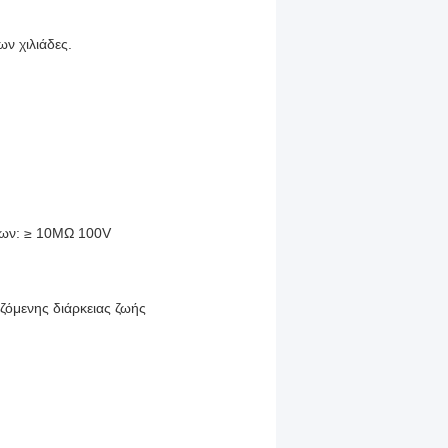
ν χιλιάδες.
των: ≥ 10MΩ 100V
ζόμενης διάρκειας ζωής