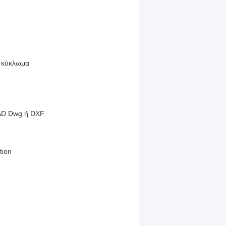
, κύκλωμα
CAD Dwg ή DXF
tion