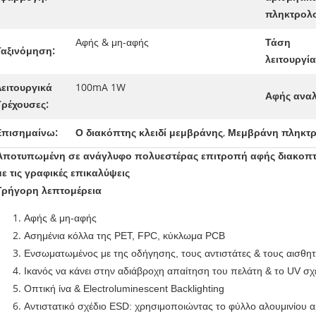
πληκτρολο
Αφής & μη-αφής
Τάση
Ταξινόμηση:
λειτουργία
Λειτουργικά
100mA 1W
Αφής αναλ
Τρέχουσες:
Επισημαίνω:
Ο διακόπτης κλειδί μεμβράνης
,
Μεμβράνη πληκτρ
Αποτυπωμένη σε ανάγλυφο πολυεστέρας επιτροπή αφής διακο
με τις γραφικές επικαλύψεις
Γρήγορη λεπτομέρεια
Αφής & μη-αφής
Ασημένια κόλλα της PET, FPC, κύκλωμα PCB
Ενσωματωμένος με της οδήγησης, τους αντιστάτες & τους αισθητ
Ικανός να κάνει στην αδιάβροχη απαίτηση του πελάτη & το UV σ
Οπτική ίνα & Electroluminescent Backlighting
Αντιστατικό σχέδιο ESD: χρησιμοποιώντας το φύλλο αλουμινίου αρ