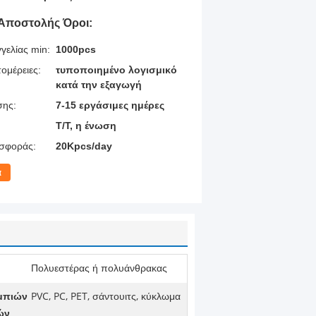
Αποστολής Όροι:
γελίας min:
1000pcs
ομέρειες:
τυποποιημένο λογισμικό
κατά την εξαγωγή
σης:
7-15 εργάσιμες ημέρες
T/T, η ένωση
σφοράς:
20Kpcs/day
α
Πολυεστέρας ή πολυάνθρακας
μπιών
PVC, PC, PET, σάντουιτς, κύκλωμα
ών