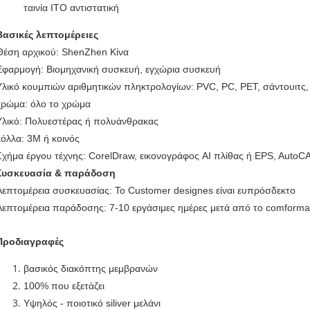
ταινία ITO αντιστατική
Βασικές λεπτομέρειες
Θέση αρχικού: ShenZhen Κίνα
Εφαρμογή: Βιομηχανική συσκευή, εγχώρια συσκευή
Υλικό κουμπιών αριθμητικών πληκτρολογίων: PVC, PC, PET, σάντουιτς
χρώμα: όλο το χρώμα
Υλικό: Πολυεστέρας ή πολυάνθρακας
κόλλα: 3M ή κοινός
Σχήμα έργου τέχνης: CorelDraw, εικονογράφος AI πλίθας ή EPS, Auto
Συσκευασία & παράδοση
Λεπτομέρεια συσκευασίας: Το Customer designes είναι ευπρόσδεκτο
Λεπτομέρεια παράδοσης: 7-10 εργάσιμες ημέρες μετά από το comforma
Προδιαγραφές
βασικός διακόπτης μεμβρανών
100% που εξετάζει
Υψηλός - ποιοτικό siliver μελάνι