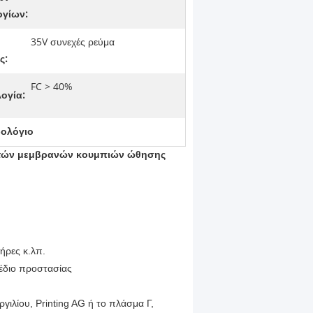
γίων:
35V συνεχές ρεύμα
ς:
FC > 40%
ογία:
ολόγιο
πτών μεμβρανών κουμπιών ώθησης
ήρες κ.λπ.
χέδιο προστασίας
γιλίου, Printing AG ή το πλάσμα Γ,