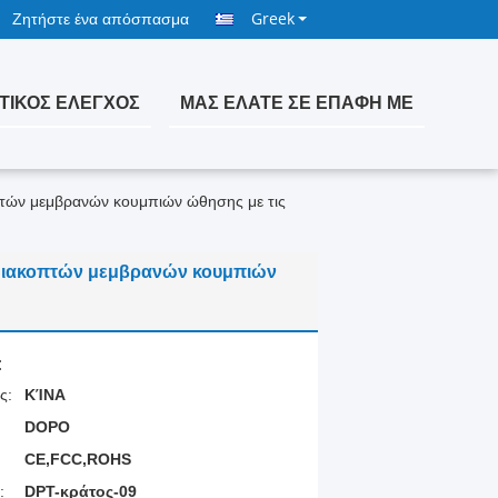
Ζητήστε ένα απόσπασμα
Greek
ΤΙΚΌΣ ΈΛΕΓΧΟΣ
ΜΑΣ ΕΛΆΤΕ ΣΕ ΕΠΑΦΉ ΜΕ
τών μεμβρανών κουμπιών ώθησης με τις
διακοπτών μεμβρανών κουμπιών
:
ς:
ΚΊΝΑ
DOPO
CE,FCC,ROHS
:
DPT-κράτος-09