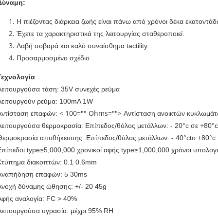
Δύναμη:
Η πιέζοντας διάρκεια ζωής είναι πάνω από χρόνοι δέκα εκατοντάδω
Έχετε τα χαρακτηριστικά της λειτουργίας σταθεροποιεί.
Λαβή σοβαρά και καλό συναίσθημα tactility.
Προσαρμοσμένο σχέδιο
Τεχνολογία
Λειτουργούσα τάση: 35V συνεχές ρεύμα
Λειτουργούν ρεύμα: 100mA 1W
Αντίσταση επαφών:
< 100="" Ohms="">
Αντίσταση ανοικτών κυκλωμά
Λειτουργούσα θερμοκρασία: Επίπεδος/θόλος μετάλλων: - 20°c σε +80°c
Θερμοκρασία αποθήκευσης: Επίπεδος/θόλος μετάλλων: - 40°cto +80°c
Επίπεδοι type≥5,000,000 χρονικοί αφής type≥1,000,000 χρόνοι υπολογι
Κτύπημα διακοπτών: 0.1 0.6mm
Αναπήδηση επαφών: 5 30ms
Ανοχή δύναμης ώθησης: +/- 20 45g
Αφής αναλογία: FC > 40%
Λειτουργούσα υγρασία: μέχρι 95% RH