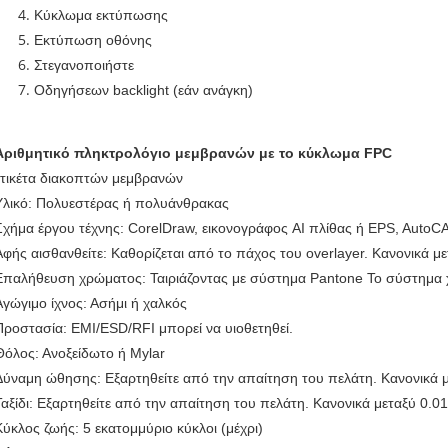
Κύκλωμα εκτύπωσης
Εκτύπωση οθόνης
Στεγανοποιήστε
Οδηγήσεων backlight (εάν ανάγκη)
Αριθμητικό πληκτρολόγιο μεμβρανών με το κύκλωμα FPC
ετικέτα διακοπτών μεμβρανών
Υλικό: Πολυεστέρας ή πολυάνθρακας
Σχήμα έργου τέχνης: CorelDraw, εικονογράφος AI πλίθας ή EPS, Auto
Αφής αισθανθείτε: Καθορίζεται από το πάχος του overlayer. Κανονικά με
Επαλήθευση χρώματος: Ταιριάζοντας με σύστημα Pantone Το σύστημα 
Αγώγιμο ίχνος: Ασήμι ή χαλκός
Προστασία: EMI/ESD/RFI μπορεί να υιοθετηθεί.
Θόλος: Ανοξείδωτο ή Mylar
Δύναμη ώθησης: Εξαρτηθείτε από την απαίτηση του πελάτη. Κανονικά 
Ταξίδι: Εξαρτηθείτε από την απαίτηση του πελάτη. Κανονικά μεταξύ 0.01
Κύκλος ζωής: 5 εκατομμύριο κύκλοι (μέχρι)