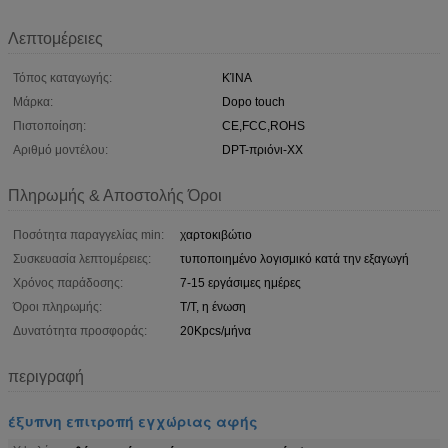
Λεπτομέρειες
Τόπος καταγωγής:
ΚΊΝΑ
Μάρκα:
Dopo touch
Πιστοποίηση:
CE,FCC,ROHS
Αριθμό μοντέλου:
DPT-πριόνι-ΧΧ
Πληρωμής & Αποστολής Όροι
Ποσότητα παραγγελίας min:
χαρτοκιβώτιο
Συσκευασία λεπτομέρειες:
τυποποιημένο λογισμικό κατά την εξαγωγή
Χρόνος παράδοσης:
7-15 εργάσιμες ημέρες
Όροι πληρωμής:
T/T, η ένωση
Δυνατότητα προσφοράς:
20Kpcs/μήνα
περιγραφή
έξυπνη επιτροπή εγχώριας αφής