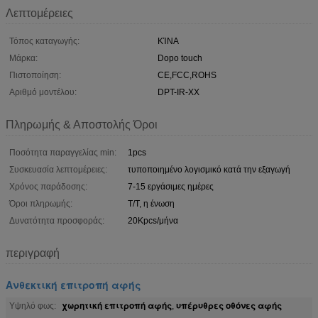
Λεπτομέρειες
Τόπος καταγωγής:
ΚΊΝΑ
Μάρκα:
Dopo touch
Πιστοποίηση:
CE,FCC,ROHS
Αριθμό μοντέλου:
DPT-IR-ΧΧ
Πληρωμής & Αποστολής Όροι
Ποσότητα παραγγελίας min:
1pcs
Συσκευασία λεπτομέρειες:
τυποποιημένο λογισμικό κατά την εξαγωγή
Χρόνος παράδοσης:
7-15 εργάσιμες ημέρες
Όροι πληρωμής:
T/T, η ένωση
Δυνατότητα προσφοράς:
20Kpcs/μήνα
περιγραφή
Ανθεκτική επιτροπή αφής
χωρητική επιτροπή αφής
υπέρυθρες οθόνες αφής
Υψηλό φως:
,