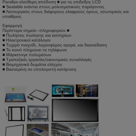
Parallax-ελεύθερη απόδοση ■ για τις επιδείξεις LCD
■ Sealable ενάντια στους μολυσματικούς παράγοντες
■ Λειτουργικός στους διάφορους ελαφριούς όρους, εσωτερικός και
υπαίθριος
Εφαρμογή
Περίπτερα σημείο--πληροφοριών ■
■ Πωλήσεις πώλησης και εισιτηρίων
■ Ηλεκτρονικοί κατάλογοι
■ Τυχερό παιχνίδι, λαχειοφόρος αγορά, και διασκέδαση
■ Το κοινό πληρώνει τα τηλέφωνα
■ Μάρκετινγκ πολυμέσων
■ Τραπεζικές εργασίες/οικονομικές συναλλαγές
■ Βιομηχανικά δωμάτια ελέγχου
■ Βασισμένη σε υπολογιστή κατάρτιση