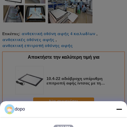
ανθεκτική οθόνη αφής 4 καλωδίων
Ετικέττες:
,
ανθεκτικές οθόνες αφής
,
ανθεκτική επιτροπή οθόνης αφής
Αποκτήστε την καλύτερη τιμή για
10.4-22 αδιάβροχη υπέρυθρη
επιτροπή αφής ίντσας με τη
βαθμολόγηση για υπαίθριο
Να συνεχίσει
dopo
Ανθεκτική επιτροπή αφής
Περισσότεροι