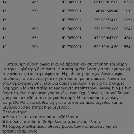
14
46»
IR-T460001
1061.00*616.00
1023.0
15
55»
IR-T550001
1148.00*665.00
1110.0
16
IR-T550002
1253.00*724.00
1215.0
17
60»
IR-T600001
1372.00*791.00
1334.0
18
65»
IR-T650001
1472.00*847.00
1434.0
19
70»
IR-T700001
1592.50*914.50
1554.5
Η υπέρυθρη οθόνη αφής είναι αδιάβροχη και συντήρηση ελεύθερη
με την υψηλότερη διαφάνεια. Η προτιμημένη λύση για την εφαρμογή,
την αξιοπιστία και τη σαφήνεια. Η μίσθωση της τεχνολογίας αφής
συνδυάζει την ανώτερη οπτική απόδοση με τις άριστες ικανότητες
στόλισμα-σφράγισης, έτσι μια άριστη επιλογή της για τις σκληρές
βιομηχανικές και υπαίθριες εφαρμογές περίπτερων. Αγγιγμένο με ένα
δάχτυλο, ένα φορημένο γάντια χέρι, ένα νύχι, ή stylus, παραδίδει μια
γρήγορη, ακριβή απάντηση κάθε φορά. Η υπέρυθρη τεχνολογία
αφής DOPO είναι διαθέσιμη για το τυποποιημένο μέγεθος και τις
μεγάλες λύσεις επιτροπής μεγέθους.
Πλεονέκτημα
■ Αντιστέκεται τα αυστηρά περιβάλλοντα
■ Σταύλος, απόδοση βαθμολόγησης κανένας-κλίσης
■ Γδάρσιμο-ανθεκτικών οθόνες βανδάλων και, ιδανικές για τις
τραχιές εφαρμογές