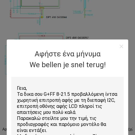
Αφήστε ένα μήνυμα
We bellen je snel terug!
Αριθ.
Μέγεθος
Στοιχείο αριθ.
OD (χιλ.)
VA (χιλ.