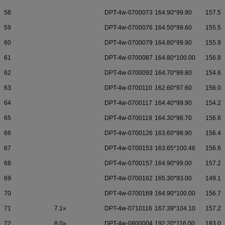
58
DPT-4w-0700073
164.90*99.90
157.50
59
DPT-4w-0700076
164.50*99.60
155.50
60
DPT-4w-0700079
164.80*99.90
155.90
61
DPT-4w-0700087
164.80*100.00
156.80
62
DPT-4w-0700092
164.70*99.80
154.60
63
DPT-4w-0700110
162.60*97.60
156.00
64
DPT-4w-0700117
164.40*99.90
154.20
65
DPT-4w-0700119
164.30*98.70
156.68
66
DPT-4w-0700126
163.60*98.90
156.40
67
DPT-4w-0700153
163.65*100.46
156.60
68
DPT-4w-0700157
164.90*99.00
157.25
69
DPT-4w-0700162
165.30*93.00
149.10
70
DPT-4w-0700169
164.90*100.00
156.70
71
7.1»
DPT-4w-0710116
167.39*104.10
157.20
72
8.0»
DPT-4w-0800004
192.20*116.00
183.00