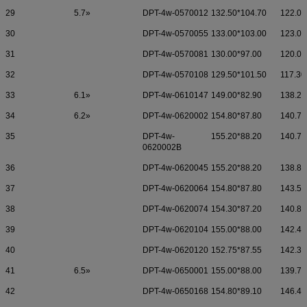
29
5.7»
DPT-4w-0570012
132.50*104.70
122.00
30
DPT-4w-0570055
133.00*103.00
123.00
31
DPT-4w-0570081
130.00*97.00
120.00
32
DPT-4w-0570108
129.50*101.50
117.30
33
6.1»
DPT-4w-0610147
149.00*82.90
138.20
34
6.2»
DPT-4w-0620002
154.80*87.80
140.70
35
DPT-4w-
155.20*88.20
140.70
0620002B
36
DPT-4w-0620045
155.20*88.20
138.82
37
DPT-4w-0620064
154.80*87.80
143.50
38
DPT-4w-0620074
154.30*87.20
140.80
39
DPT-4w-0620104
155.00*88.00
142.40
40
DPT-4w-0620120
152.75*87.55
142.35
41
6.5»
DPT-4w-0650001
155.00*88.00
139.70
42
DPT-4w-0650168
154.80*89.10
146.40