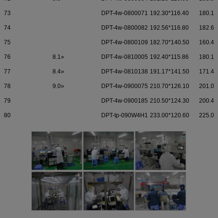
73
DPT-4w-0800071
192.30*116.40
180.10
74
DPT-4w-0800082
192.56*116.80
182.60
75
DPT-4w-0800109
182.70*140.50
160.40
76
8.1»
DPT-4w-0810005
192.40*115.86
180.10
77
8.4»
DPT-4w-0810138
191.17*141.50
171.40
78
9.0»
DPT-4w-0900075
210.70*126.10
201.00
79
DPT-4w-0900185
210.50*124.30
200.40
80
DPT-tp-090W4H1
233.00*120.60
225.00