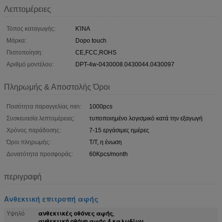
Λεπτομέρειες
Τόπος καταγωγής:
ΚΊΝΑ
Μάρκα:
Dopo touch
Πιστοποίηση:
CE,FCC,ROHS
Αριθμό μοντέλου:
DPT-4w-0430008.0430044.0430097
Πληρωμής & Αποστολής Όροι
Ποσότητα παραγγελίας min:
1000pcs
Συσκευασία λεπτομέρειες:
τυποποιημένο λογισμικό κατά την εξαγωγή
Χρόνος παράδοσης:
7-15 εργάσιμες ημέρες
Όροι πληρωμής:
T/T, η ένωση
Δυνατότητα προσφοράς:
60Kpcs/month
περιγραφή
Ανθεκτική επιτροπή αφής
ανθεκτικές οθόνες αφής
Υψηλό
,
ανθεκτική οθόνη αφής 4 καλωδίων