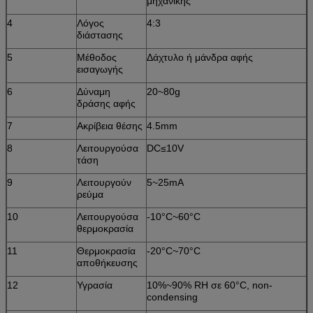
μηχανικής
4
Λόγος
4:3
διάστασης
5
Μέθοδος
Δάχτυλο ή μάνδρα αφής
εισαγωγής
6
Δύναμη
20~80g
δράσης αφής
7
Ακρίβεια θέσης
4.5mm
8
Λειτουργούσα
DC≤10V
τάση
9
Λειτουργούν
5~25mA
ρεύμα
10
Λειτουργούσα
-10°C~60°C
θερμοκρασία
11
Θερμοκρασία
-20°C~70°C
αποθήκευσης
12
Υγρασία
10%~90% RH σε 60°C, non-
condensing