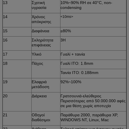
13
Σχετική
10%~90% RH σε 40°C, non-
υγρασία
condensing
14
Χρόνος
<10ms>
απόκρισης
15
Διαφάνεια
≥80%
16
Σκληρότητα
3H
επιφάνειας
17
Υλικό
Γυαλί + ταινία
18
Πάχος
Γυαλί ITO: 1.8mm
Ταινία ITO: 0.188mm
19
Ελαφριά
92%~100%
μετάδοση
20
Διάρκεια
Γρατσουνιά-ελεύθερος
Περισσότερες από 50.000.000 αφές
σε μια θέση χωρίς αποτυχία
21
Οδηγοί
Παράθυρα 2000, παράθυρα XP,
διαθέσιμοι
WINDOWS NT, Linux, Mac
22
Διάθεση
Σκληρό επίστρωμα έντονου φωτός