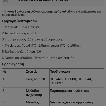
φως:
4.3 ίντσα 4 ανθεκτική οθόνη επιτροπής αφής καλωδίων για τη βιομηχανική
συσκευή ελέγχου
Γρήγορη λεπτομέρεια:
1.Material: Γυαλί + ταινία
2.Aspect αναλογία: 4:3
3.Input μέθοδος: Δάχτυλο ή μάνδρα αφής
4.Thickness: Γυαλί ITO: 1.8mm, ταινία ITO: 0.188mm
5.Surface σκληρότητα: 3H
6.Detection μέθοδος: Τετρασύρματος ανθεκτικός
Προδιαγραφή
№
Στοιχείο
Προδιαγραφή
1
Στοιχείο αριθ.
DPT-4w-0430008, 0430044,
0430097
2
Μέθοδος
Τετρασύρματος ανθεκτικός
ανίχνευσης
3
Μέγεθος
Δείτε το σχέδιο εφαρμοσμένης