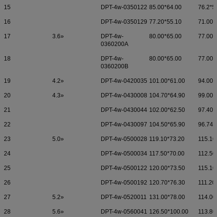
15
DPT-4w-0350122
85.00*64.00
76.2*5
16
DPT-4w-0350129
77.20*55.10
71.00*
17
3.6»
DPT-4w-
80.00*65.00
77.00*
0360200A
18
DPT-4w-
80.00*65.00
77.00*
0360200B
19
4.2»
DPT-4w-0420035
101.00*61.00
94.00*
20
4.3»
DPT-4w-0430008
104.70*64.90
99.00*
21
DPT-4w-0430044
102.00*62.50
97.40*
22
DPT-4w-0430097
104.50*65.90
96.74*
23
5.0»
DPT-4w-0500028
119.10*73.20
115.10
24
DPT-4w-0500034
117.50*70.00
112.50
25
DPT-4w-0500122
120.00*73.50
115.10
26
DPT-4w-0500192
120.70*76.30
111.20
27
5.2»
DPT-4w-0520011
131.00*78.00
114.00
28
5.6»
DPT-4w-0560041
126.50*100.00
113.80