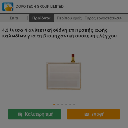
DOPO TECH GROUP LIMITED
Σπίτι
Προϊόντα
Περίπου εμείς
Γύρος εργοστασίων
>>
4.3 ίντσα 4 ανθεκτική οθόνη επιτροπής αφής
καλωδίων για τη βιομηχανική συσκευή ελέγχου
Καλύτερη τιμή
επαφή