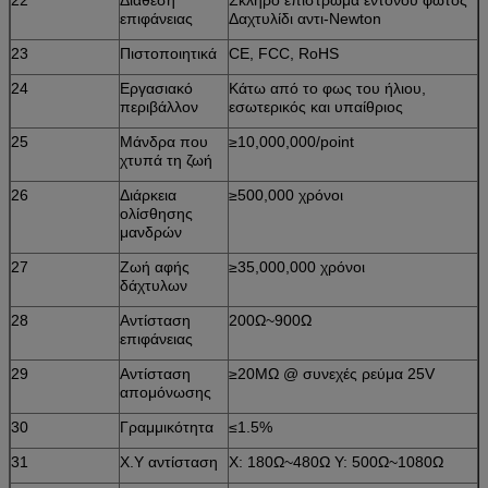
επιφάνειας
Δαχτυλίδι αντι-Newton
23
Πιστοποιητικά
CE, FCC, RoHS
24
Εργασιακό
Κάτω από το φως του ήλιου,
περιβάλλον
εσωτερικός και υπαίθριος
25
Μάνδρα που
≥10,000,000/point
χτυπά τη ζωή
26
Διάρκεια
≥500,000 χρόνοι
ολίσθησης
μανδρών
27
Ζωή αφής
≥35,000,000 χρόνοι
δάχτυλων
28
Αντίσταση
200Ω~900Ω
επιφάνειας
29
Αντίσταση
≥20MΩ @ συνεχές ρεύμα 25V
απομόνωσης
30
Γραμμικότητα
≤1.5%
31
X.Y αντίσταση
Χ: 180Ω~480Ω Υ: 500Ω~1080Ω