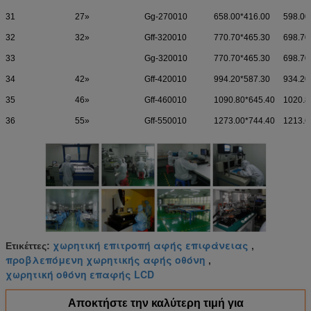
31
27»
Gg-270010
658.00*416.00
598.00
32
32»
Gff-320010
770.70*465.30
698.70
33
Gg-320010
770.70*465.30
698.70
34
42»
Gff-420010
994.20*587.30
934.20
35
46»
Gff-460010
1090.80*645.40
1020.8
36
55»
Gff-550010
1273.00*744.40
1213.6
χωρητική επιτροπή αφής επιφάνειας
Ετικέττες:
,
προβλεπόμενη χωρητικής αφής οθόνη
,
χωρητική οθόνη επαφής LCD
Αποκτήστε την καλύτερη τιμή για