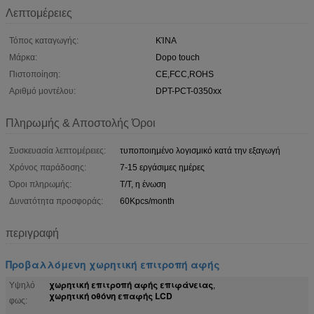
Λεπτομέρειες
Τόπος καταγωγής:
ΚΊΝΑ
Μάρκα:
Dopo touch
Πιστοποίηση:
CE,FCC,ROHS
Αριθμό μοντέλου:
DPT-PCT-0350xx
Πληρωμής & Αποστολής Όροι
Συσκευασία λεπτομέρειες:
τυποποιημένο λογισμικό κατά την εξαγωγή
Χρόνος παράδοσης:
7-15 εργάσιμες ημέρες
Όροι πληρωμής:
T/T, η ένωση
Δυνατότητα προσφοράς:
60Kpcs/month
περιγραφή
Προβαλλόμενη χωρητική επιτροπή αφής
χωρητική επιτροπή αφής επιφάνειας
Υψηλό
,
χωρητική οθόνη επαφής LCD
φως: