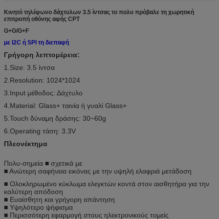
Κινητό τηλέφωνο δάχτυλων 3.5 ίντσας το πολυ πρόβαλε τη χωρητική
επιτροπή οθόνης αφής CPT
G+G/G+F
με I2C ή SPI τη διεπαφή
Γρήγορη λεπτομέρεια:
1.Size: 3.5 ίντσα
2.Resolution:
1024*1024
3.Input μέθοδος: Δάχτυλο
4.Material:
Glass+ ταινία ή γυαλί Glass+
5.Touch δύναμη δράσης: 30~60g
6.Operating τάση: 3.3V
Πλεονέκτημα
Πολυ-σημεία ■ σχετικά με
■ Ανώτερη σαφήνεια εικόνας με την υψηλή ελαφριά μετάδοση
■ Ολοκληρωμένο κύκλωμα ελεγκτών κοντά στον αισθητήρα για την
καλύτερη απόδοση
■ Ευαίσθητη και γρήγορη απάντηση
■ Υψηλότερο ψήφισμα
■ Περισσότερη εφαρμογή στους ηλεκτρονικούς τομείς