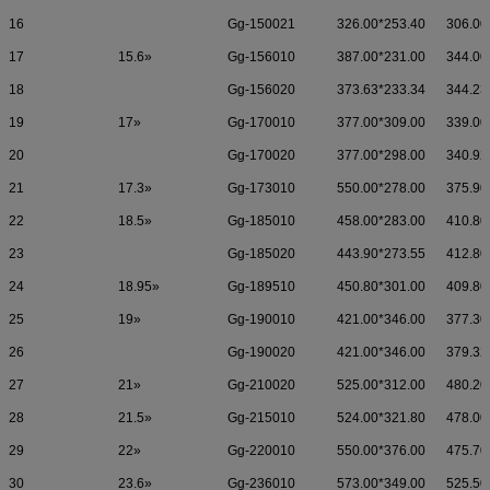
16
Gg-150021
326.00*253.40
306.00
17
15.6»
Gg-156010
387.00*231.00
344.00
18
Gg-156020
373.63*233.34
344.23
19
17»
Gg-170010
377.00*309.00
339.00
20
Gg-170020
377.00*298.00
340.92
21
17.3»
Gg-173010
550.00*278.00
375.90
22
18.5»
Gg-185010
458.00*283.00
410.80
23
Gg-185020
443.90*273.55
412.80
24
18.95»
Gg-189510
450.80*301.00
409.80
25
19»
Gg-190010
421.00*346.00
377.30
26
Gg-190020
421.00*346.00
379.32
27
21»
Gg-210020
525.00*312.00
480.20
28
21.5»
Gg-215010
524.00*321.80
478.00
29
22»
Gg-220010
550.00*376.00
475.70
30
23.6»
Gg-236010
573.00*349.00
525.50