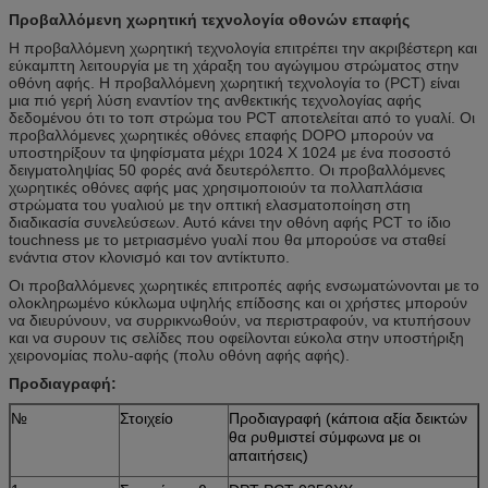
Προβαλλόμενη χωρητική τεχνολογία οθονών επαφής
Η προβαλλόμενη χωρητική τεχνολογία επιτρέπει την ακριβέστερη και
εύκαμπτη λειτουργία με τη χάραξη του αγώγιμου στρώματος στην
οθόνη αφής. Η προβαλλόμενη χωρητική τεχνολογία το (PCT) είναι
μια πιό γερή λύση εναντίον της ανθεκτικής τεχνολογίας αφής
δεδομένου ότι το τοπ στρώμα του PCT αποτελείται από το γυαλί. Οι
προβαλλόμενες χωρητικές οθόνες επαφής DOPO μπορούν να
υποστηρίξουν τα ψηφίσματα μέχρι 1024 X 1024 με ένα ποσοστό
δειγματοληψίας 50 φορές ανά δευτερόλεπτο. Οι προβαλλόμενες
χωρητικές οθόνες αφής μας χρησιμοποιούν τα πολλαπλάσια
στρώματα του γυαλιού με την οπτική ελασματοποίηση στη
διαδικασία συνελεύσεων. Αυτό κάνει την οθόνη αφής PCT το ίδιο
touchness με το μετριασμένο γυαλί που θα μπορούσε να σταθεί
ενάντια στον κλονισμό και τον αντίκτυπο.
Οι προβαλλόμενες χωρητικές επιτροπές αφής ενσωματώνονται με το
ολοκληρωμένο κύκλωμα υψηλής επίδοσης και οι χρήστες μπορούν
να διευρύνουν, να συρρικνωθούν, να περιστραφούν, να κτυπήσουν
και να συρουν τις σελίδες που οφείλονται εύκολα στην υποστήριξη
χειρονομίας πολυ-αφής (πολυ οθόνη αφής αφής).
Προδιαγραφή:
№
Στοιχείο
Προδιαγραφή (κάποια αξία δεικτών
θα ρυθμιστεί σύμφωνα με οι
απαιτήσεις)