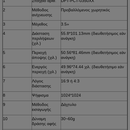
1
Στοιχείο αριθ.
DPT-PCT-0350XX
2
Μέθοδος
Προβαλλόμενος χωρητικός
ανίχνευσης
3
Μέγεθος
3.5»
4
Διάσταση
55.8*101.13mm (διευθετήσιμος εάν
περιλήψεων
ανάγκη)
(χιλ.)
5
Περιοχή
50.56*81.46mm (διευθετήσιμος εάν
άποψης (χιλ.)
ανάγκη)
6
Ενεργός
49.96*74.44 χιλ. (διευθετήσιμο εάν
περιοχή (χιλ.)
ανάγκη)
7
Λόγος
16:9 ή 4:3
διάστασης
8
Ψήφισμα
1024*1024
9
Μέθοδος
Δάχτυλο
εισαγωγής
10
Δύναμη
30~60g
δράσης αφής