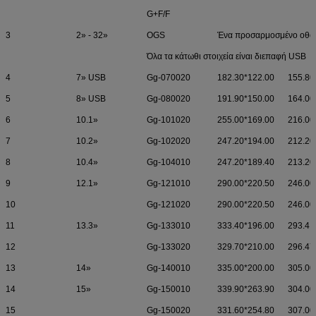
G+F/F
3
2» - 32»
OGS
Ένα προσαρμοσμένο οθόν
Όλα τα κάτωθι στοιχεία είναι διεπαφή USB
4
7» USB
Gg-070020
182.30*122.00
155.80
5
8» USB
Gg-080020
191.90*150.00
164.00
6
10.1»
Gg-101020
255.00*169.00
216.00
7
10.2»
Gg-102020
247.20*194.00
212.20
8
10.4»
Gg-104010
247.20*189.40
213.20
9
12.1»
Gg-121010
290.00*220.50
246.00
10
Gg-121020
290.00*220.50
246.00
11
13.3»
Gg-133010
333.40*196.00
293.4.
12
Gg-133020
329.70*210.00
296.47
13
14»
Gg-140010
335.00*200.00
305.00
14
15»
Gg-150010
339.90*263.90
304.00
15
Gg-150020
331.60*254.80
307.00