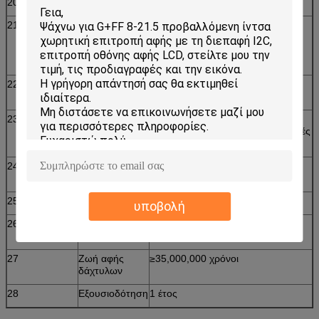
20
Υλική δομή
Glass+ ταινία ή γυαλί Glass+
21
Πάχος
ταινία ταινιών γυαλιού 1.6mm
διευθετήσιμη (1.1mm) +Top ITO
(0.125mm) +Bottom ITO
(0.125mm)
22
Ελαφριά
92%~100%
μετάδοση
23
Διάρκεια
Γρατσουνιά-ελεύθερος
Περισσότερες από 50.000.000 αφές
σε μια θέση χωρίς αποτυχία
24
Οδηγοί
Παράθυρα 2000, παράθυρα XP,
διαθέσιμοι
WINDOWS NT, Linux, Mac
25
Πιστοποιητικά
CE, FCC, RoHS
υποβολή
26
Εργασιακό
Κάτω από το φως του ήλιου,
περιβάλλον
εσωτερικός και υπαίθριος
27
Ζωή αφής
≥35,000,000 χρόνοι
δάχτυλων
28
Εξουσιοδότηση
1 έτος