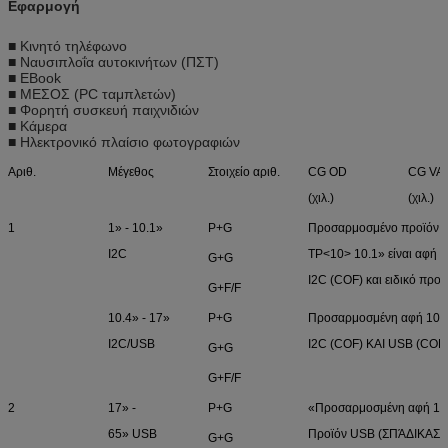
Εφαρμογή
■ Κινητό τηλέφωνο
■ Ναυσιπλοΐα αυτοκινήτων (ΠΣΤ)
■ EBook
■ ΜΕΣΟΣ (PC ταμπλετών)
■ Φορητή συσκευή παιχνιδιών
■ Κάμερα
■ Ηλεκτρονικό πλαίσιο φωτογραφιών
Αριθ.
Μέγεθος
Στοιχείο αριθ.
CG OD
CG VA
(χιλ.)
(χιλ.)
1
1» - 10.1»
P+G
Προσαρμοσμένο προϊόν
I2C
TP<10> 10.1» είναι αφή 
G+G
I2C (COF) και ειδικό προ
G+F/F
10.4» - 17»
P+G
Προσαρμοσμένη αφή 10-σ
I2C/USB
I2C (COF) ΚΑΙ USB (COF
G+G
G+F/F
2
17» -
P+G
«Προσαρμοσμένη αφή 10-
65» USB
Προϊόν USB (ΣΠΆΔΙΚΑΣ)
G+G