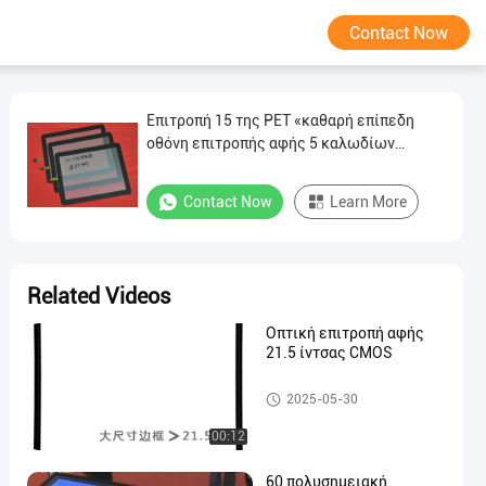
Contact Now
Επιτροπή 15 της PET «καθαρή επίπεδη
οθόνη επιτροπής αφής 5 καλωδίων
ανθεκτική με το καλώδιο USB
Contact Now
Learn More
Related Videos
Οπτική επιτροπή αφής
21.5 ίντσας CMOS
Ανθεκτική επιτροπή αφής
2025-05-30
00:12
60 πολυσημειακή