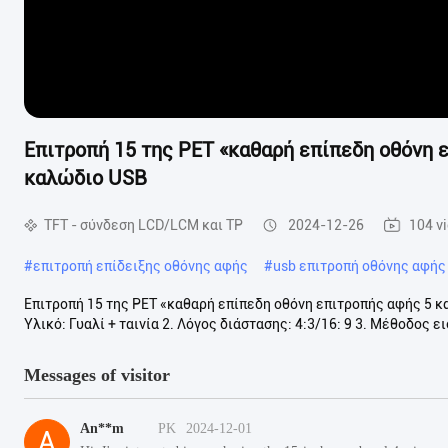
Επιτροπή 15 της PET «καθαρή επίπεδη οθόνη 
καλώδιο USB
TFT - σύνδεση LCD/LCM και TP
2024-12-26
104 v
#
επιτροπή επίδειξης οθόνης αφής
#
usb επιτροπή οθόνης αφής
Επιτροπή 15 της PET «καθαρή επίπεδη οθόνη επιτροπής αφής 5 κ
Υλικό: Γυαλί + ταινία 2. Λόγος διάστασης: 4:3/16: 9 3. Μέθοδος ε
Messages of visitor
An**m
PK
2024-12-01
A