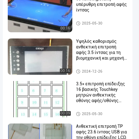
υπέρυθρη επιτροπή αφής
ίντσας
Ανθεκτική επιτροπή αφής
2025-05-30
00:16
Υψηλός καθορισμός
ανθεκτική επιτροπή
αφής 3.5 ίντσας για τη
βιομηχανική και μηχανή
LCD
Ανθεκτική επιτροπή αφής
00:16
2024-12-26
3.5» επιτροπή επίδειξης
16 βασικής Touchkey
μητρών ανθεκτικής
οθόνης αφής/οθόνης
αφής
Ανθεκτική επιτροπή αφής
00:09
2025-05-30
Ανθεκτική επιτροπή TP
αφής 23.6 ίντσας USB για
την οθόνη επίδειξης LCD,