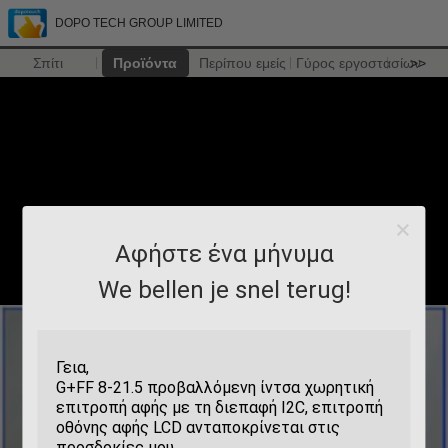
DOPO TECH GROUP LIMITED
Σπίτι
Προϊόντα
Περίπου εμείς
Γύρος εργοστασίων
>>
Αφήστε ένα μήνυμα
We bellen je snel terug!