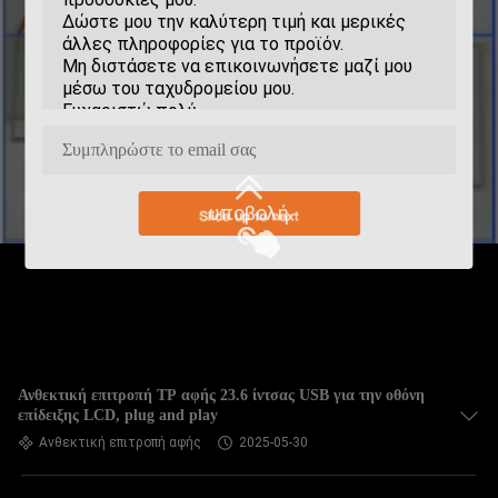
υποβολή
Ανθεκτική επιτροπή TP αφής 23.6 ίντσας USB για την οθόνη
επίδειξης LCD, plug and play
Ανθεκτική επιτροπή αφής
2025-05-30