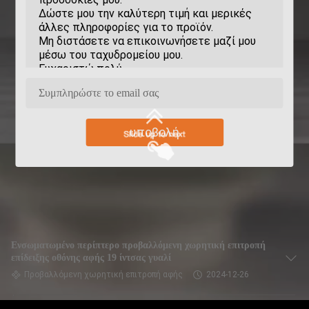
υποβολή
Ενσωματωμένο περίπτερο προβαλλόμενη χωρητική επιτροπή
επίδειξης οθόνης αφής 19 ίντσας γυαλί
Προβαλλόμενη χωρητική επιτροπή αφής
2024-12-26