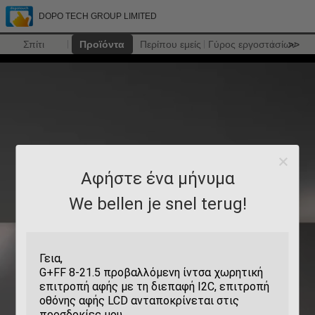
DOPO TECH GROUP LIMITED
Σπίτι
Προϊόντα
Περίπου εμείς
Γύρος εργοστασίων
>>
Αφήστε ένα μήνυμα
We bellen je snel terug!