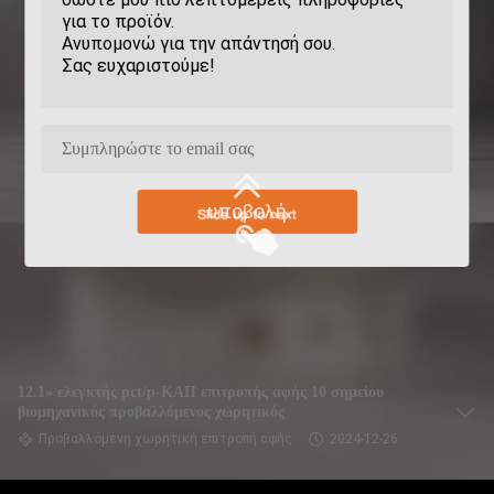
υποβολή
12.1» ελεγκτής pct/p-ΚΑΠ επιτροπής αφής 10 σημείου
βιομηχανικός προβαλλόμενος χωρητικός
Προβαλλόμενη χωρητική επιτροπή αφής
2024-12-26