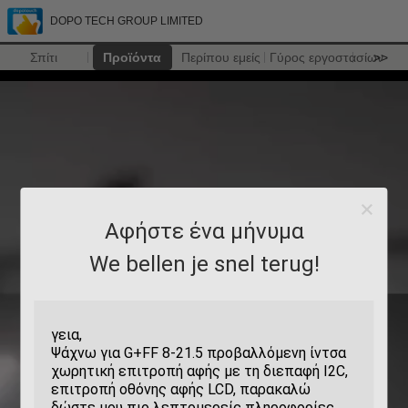
DOPO TECH GROUP LIMITED
Σπίτι
Προϊόντα
Περίπου εμείς
Γύρος εργοστασίων
>>
Αφήστε ένα μήνυμα
We bellen je snel terug!