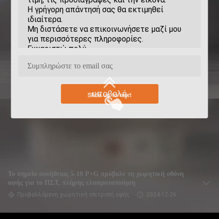
υποβολή
Το σημείο συνήθειας 5-10 P+G πρόβαλε τη χωρητική οθόνη
αφής για το ΠΣΤ, πλήρης ελασματοποίηση
Προβαλλόμενη χωρητική επιτροπή αφής
2024-12-26