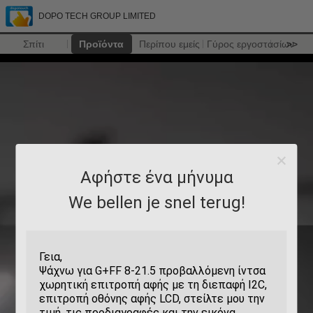
DOPO TECH GROUP LIMITED
Σπίτι
Προϊόντα
Περίπου εμείς
Γύρος εργοστασίων
>>
Αφήστε ένα μήνυμα
We bellen je snel terug!